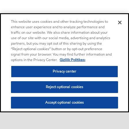
This website uses cookies and other tracking technologies to
enhance user experience and to analyze performance and
traffic on our website. We also share information about your
use of our site with our social media, advertising and analytics
partners, but you may opt out of this sharing by using the
“Reject optional cookies” button or by opt-out preference
signal from your browser. You may find further information and
options in the Privacy Center.
Gizlilik Politikası
Privacy center
Reject optional cookies
Accept optional cookies