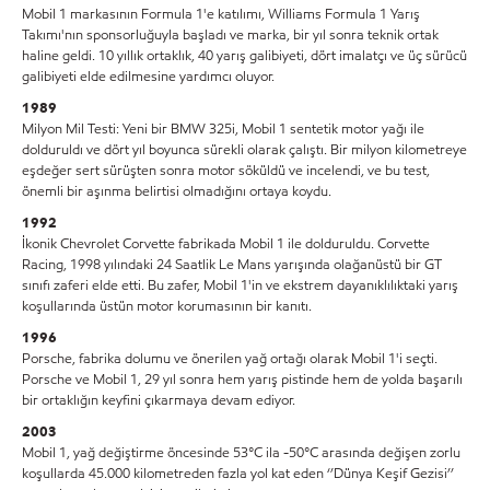
Mobil 1 markasının Formula 1'e katılımı, Williams Formula 1 Yarış
Takımı'nın sponsorluğuyla başladı ve marka, bir yıl sonra teknik ortak
haline geldi. 10 yıllık ortaklık, 40 yarış galibiyeti, dört imalatçı ve üç sürücü
galibiyeti elde edilmesine yardımcı oluyor.
1989
Milyon Mil Testi: Yeni bir BMW 325i, Mobil 1 sentetik motor yağı ile
dolduruldı ve dört yıl boyunca sürekli olarak çalıştı. Bir milyon kilometreye
eşdeğer sert sürüşten sonra motor söküldü ve incelendi, ve bu test,
önemli bir aşınma belirtisi olmadığını ortaya koydu.
1992
İkonik Chevrolet Corvette fabrikada Mobil 1 ile dolduruldu. Corvette
Racing, 1998 yılındaki 24 Saatlik Le Mans yarışında olağanüstü bir GT
sınıfı zaferi elde etti. Bu zafer, Mobil 1'in ve ekstrem dayanıklılıktaki yarış
koşullarında üstün motor korumasının bir kanıtı.
1996
Porsche, fabrika dolumu ve önerilen yağ ortağı olarak Mobil 1'i seçti.
Porsche ve Mobil 1, 29 yıl sonra hem yarış pistinde hem de yolda başarılı
bir ortaklığın keyfini çıkarmaya devam ediyor.
2003
Mobil 1, yağ değiştirme öncesinde 53°C ila -50°C arasında değişen zorlu
koşullarda 45.000 kilometreden fazla yol kat eden ‘’Dünya Keşif Gezisi’’