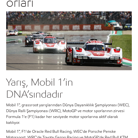
orları
Yarış, Mobil 1’in
DNA’sındadır
Mobil 1™, grassroot yarışlarından Dünya Dayanıklılık Şampiyonası (WEC),
Dünya Ralli Şampiyonası (WRC), MotoGP ve motor sporlarının zirvesi
Formula 1'e (F1) kadar her seviyede motor sporlarına aktif olarak
katılıyor.
Mobil 1™, F1'de Oracle Red Bull Racing, WEC'de Porsche Penske
Motorsport, WRC'de Toyota Gazoo Racing ve MotoGP'de Red Bull KTM