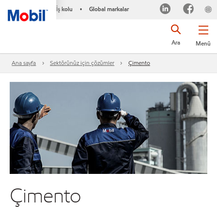
İş kolu
Global markalar
•
Ara
Menü
Ana sayfa
Sektörünüz için çözümler
Çimento
Çimento