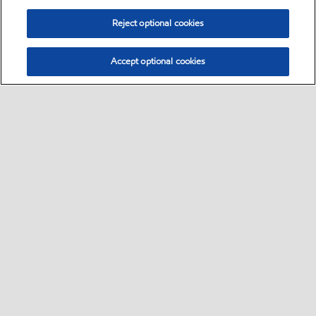
Reject optional cookies
Accept optional cookies
Sitemap
Global
Bize ulaşın
PDS - (Ürün bilgi formu)
•
•
•
•
SDS - (Güvenlik bilgi formu)
Erişilebilirlik
•
•