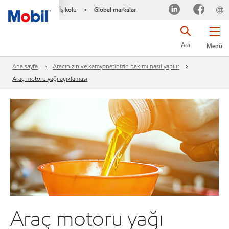
İş kolu
Global markalar
•
Ara
Menü
Ana sayfa
Aracınızın ve kamyonetinizin bakımı nasıl yapılır
Araç motoru yağı açıklaması
Araç motoru yağı