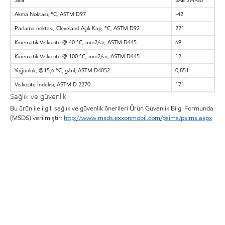
Akma Noktası, °C, ASTM D97
-42
Parlama noktası, Cleveland Açık Kap, °C, ASTM D92
221
Kinematik Viskozite @ 40 °C, mm2/sn, ASTM D445
69
Kinematik Viskozite @ 100 °C, mm2/sn, ASTM D445
12
Yoğunluk, @15,6 °C, g/ml, ASTM D4052
0,851
Viskozite İndeksi, ASTM D 2270
171
Sağlık ve güvenlik
Bu ürün ile ilgili sağlık ve güvenlik önerileri Ürün Güvenlik Bilgi Formunda
(MSDS) verilmiştir:
http://www.msds.exxonmobil.com/psims/psims.aspx