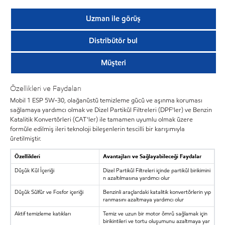
Uzman ile görüş
Distribütör bul
Müşteri
Özellikleri ve Faydaları
Mobil 1 ESP 5W-30, olağanüstü temizleme gücü ve aşınma koruması
sağlamaya yardımcı olmak ve Dizel Partikül Filtreleri (DPF'ler) ve Benzin
Katalitik Konvertörleri (CAT'ler) ile tamamen uyumlu olmak üzere
formüle edilmiş ileri teknoloji bileşenlerin tescilli bir karışımıyla
üretilmiştir.
Özellikleri
Avantajları ve Sağlayabileceği Faydalar
Düşük Kül İçeriği
Dizel Partikül Filtreleri içinde partikül birikimini
n azaltılmasına yardımcı olur
Düşük Sülfür ve Fosfor içeriği
Benzinli araçlardaki katalitik konvertörlerin yıp
ranmasını azaltmaya yardımcı olur
Aktif temizleme katıkları
Temiz ve uzun bir motor ömrü sağlamak için
birikintileri ve tortu oluşumunu azaltmaya yar