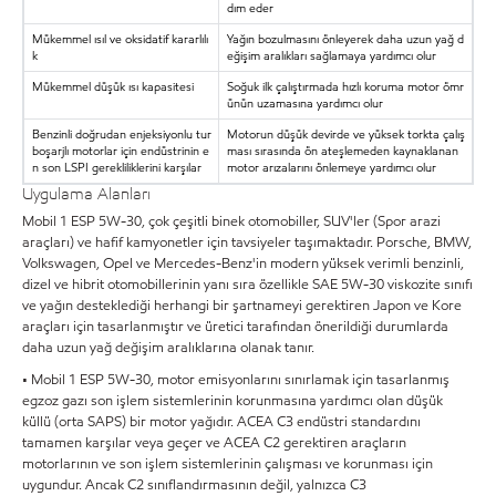
dım eder
Mükemmel ısıl ve oksidatif kararlılı
Yağın bozulmasını önleyerek daha uzun yağ d
k
eğişim aralıkları sağlamaya yardımcı olur
Mükemmel düşük ısı kapasitesi
Soğuk ilk çalıştırmada hızlı koruma motor ömr
ünün uzamasına yardımcı olur
Benzinli doğrudan enjeksiyonlu tur
Motorun düşük devirde ve yüksek torkta çalış
boşarjlı motorlar için endüstrinin e
ması sırasında ön ateşlemeden kaynaklanan
n son LSPI gerekliliklerini karşılar
motor arızalarını önlemeye yardımcı olur
Uygulama Alanları
Mobil 1 ESP 5W-30, çok çeşitli binek otomobiller, SUV'ler (Spor arazi
araçları) ve hafif kamyonetler için tavsiyeler taşımaktadır. Porsche, BMW,
Volkswagen, Opel ve Mercedes-Benz'in modern yüksek verimli benzinli,
dizel ve hibrit otomobillerinin yanı sıra özellikle SAE 5W-30 viskozite sınıfı
ve yağın desteklediği herhangi bir şartnameyi gerektiren Japon ve Kore
araçları için tasarlanmıştır ve üretici tarafından önerildiği durumlarda
daha uzun yağ değişim aralıklarına olanak tanır.
• Mobil 1 ESP 5W-30, motor emisyonlarını sınırlamak için tasarlanmış
egzoz gazı son işlem sistemlerinin korunmasına yardımcı olan düşük
küllü (orta SAPS) bir motor yağıdır. ACEA C3 endüstri standardını
tamamen karşılar veya geçer ve ACEA C2 gerektiren araçların
motorlarının ve son işlem sistemlerinin çalışması ve korunması için
uygundur. Ancak C2 sınıflandırmasının değil, yalnızca C3