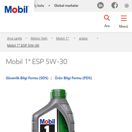
İş kolu
Global markalar
•
Ara
Menü
Ana sayfa
Motor Yağı
Mobil 1™
araba
Mobil 1™ ESP 5W-30
Mobil 1™ ESP 5W-30
Güvenlik Bilgi Formu (SDS)
Ürün Bilgi Formu (PDS)