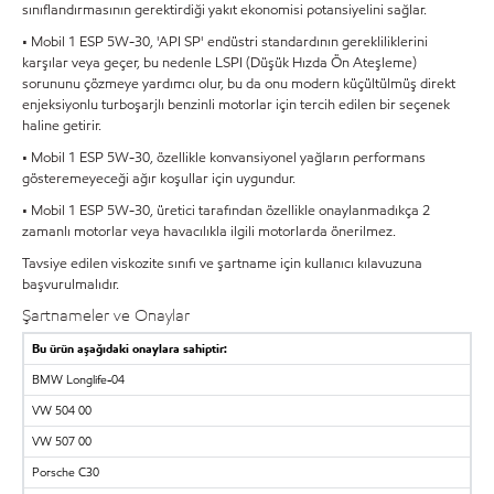
sınıflandırmasının gerektirdiği yakıt ekonomisi potansiyelini sağlar.
• Mobil 1 ESP 5W-30, 'API SP' endüstri standardının gerekliliklerini
karşılar veya geçer, bu nedenle LSPI (Düşük Hızda Ön Ateşleme)
sorununu çözmeye yardımcı olur, bu da onu modern küçültülmüş direkt
enjeksiyonlu turboşarjlı benzinli motorlar için tercih edilen bir seçenek
haline getirir.
• Mobil 1 ESP 5W-30, özellikle konvansiyonel yağların performans
gösteremeyeceği ağır koşullar için uygundur.
• Mobil 1 ESP 5W-30, üretici tarafından özellikle onaylanmadıkça 2
zamanlı motorlar veya havacılıkla ilgili motorlarda önerilmez.
Tavsiye edilen viskozite sınıfı ve şartname için kullanıcı kılavuzuna
başvurulmalıdır.
Şartnameler ve Onaylar
Bu ürün aşağıdaki onaylara sahiptir:
BMW Longlife-04
VW 504 00
VW 507 00
Porsche C30