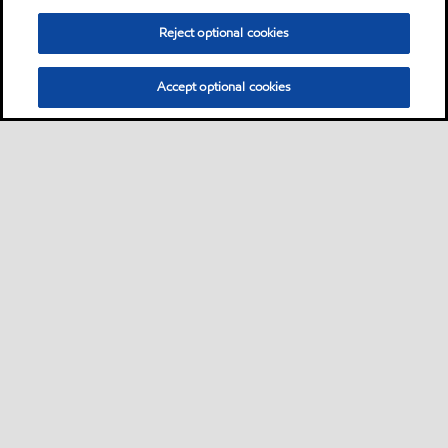
Reject optional cookies
Accept optional cookies
Sitemap
Global
Bize ulaşın
PDS - (Ürün bilgi formu)
•
•
•
•
SDS - (Güvenlik bilgi formu)
Erişilebilirlik
•
•