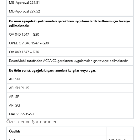
MB-Approval 229.51
MB-Approval 229.52
Bu ürün aşağıdaki şartnameleri gerektiren uygulamalarda kullanım için tavsiye
edilmektedir:
OV 040 1547 – G30
OPEL OV 040 1547 – G30
OV 040 1547 – D30
ExxonMobil tarafından ACEA C2 gerektiren uygulamalar için tavsiye edilmektedir
Bu ürün serisi, aşağıdaki şartnameleri karşılar veya aşar:
API SN
API SN PLUS
API SP
API SQ
FIAT 9.55535-S3
Özellikler ve Şartnameler
Özellik
Sınıf
SAE 5W-30