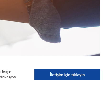
ileriye
İletişim için tıklayın
alifikasyon