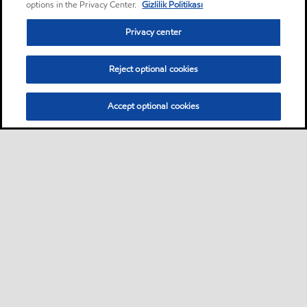
options in the Privacy Center.
Gizlilik Politikası
Privacy center
Reject optional cookies
Accept optional cookies
Sitemap
Global
Bize ulaşın
PDS - (Ürün bilgi formu)
•
•
•
•