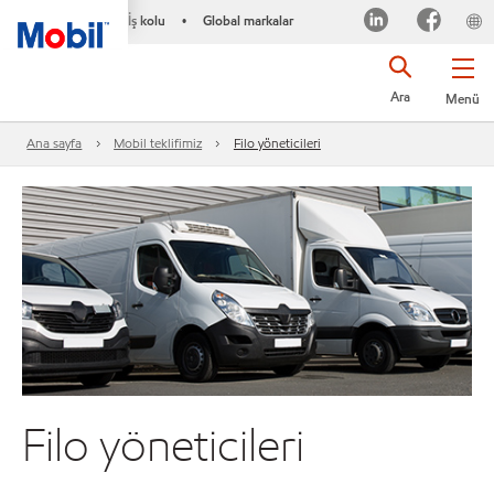
İş kolu
Global markalar
•
Ara
Menü
Ana sayfa
Mobil teklifimiz
Filo yöneticileri
Filo yöneticileri