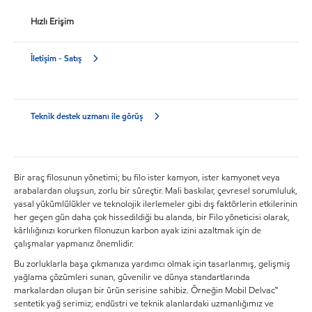
Hızlı Erişim
İletişim - Satış
Teknik destek uzmanı ile görüş
Bir araç filosunun yönetimi; bu filo ister kamyon, ister kamyonet veya
arabalardan oluşsun, zorlu bir süreçtir. Mali baskılar, çevresel sorumluluk,
yasal yükümlülükler ve teknolojik ilerlemeler gibi dış faktörlerin etkilerinin
her geçen gün daha çok hissedildiği bu alanda, bir Filo yöneticisi olarak,
kârlılığınızı korurken filonuzun karbon ayak izini azaltmak için de
çalışmalar yapmanız önemlidir.
Bu zorluklarla başa çıkmanıza yardımcı olmak için tasarlanmış, gelişmiş
yağlama çözümleri sunan, güvenilir ve dünya standartlarında
markalardan oluşan bir ürün serisine sahibiz. Örneğin Mobil Delvac™
sentetik yağ serimiz; endüstri ve teknik alanlardaki uzmanlığımız ve