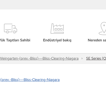
Yük Taşıtları Sahibi
Endüstriyel bakış
Nereden sat
Weingarten-(prev.-Bliss)---Bliss-Clearing-Niagara
SE Series (
prev.-Bliss)---Bliss-Clearing-Niagara