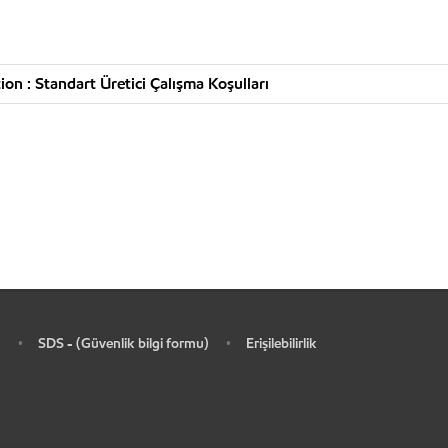
n : Standart Üretici Çalışma Koşulları
SDS - (Güvenlik bilgi formu)
Erişilebilirlik
•
•