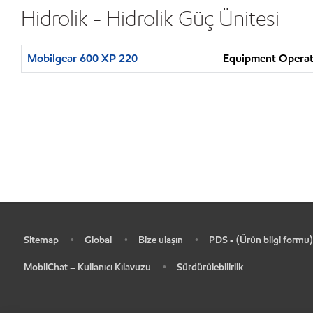
Hidrolik - Hidrolik Güç Ünitesi
Mobilgear 600 XP 220
Equipment Operatio
Sitemap
Global
Bize ulaşın
PDS - (Ürün bilgi formu)
•
•
•
•
MobilChat – Kullanıcı Kılavuzu
Sürdürülebilirlik
•
•