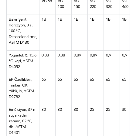
VG 68
VG
VG
VG
VG
VG
100
150
220
320
460
Bakır Şerit
1B
1B
1B
1B
1B
1B
Korozyon, 3 s.,
100 °C,
Derecelendirme,
ASTM D130
Yoğunluk @ 15,6
0,88
0,88
0,89
0,89
0,9
0,9
°C, kg/l, ASTM
D4052
EP Özellikleri,
65
65
65
65
65
65
Timken OK
Yükü, lb, ASTM
D2782
Emülsiyon, 37 ml
30
30
30
25
25
30
suya kadar
zaman, 82 °C,
dk., ASTM
D1401