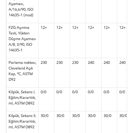
Aşaması,
A/16,6/90, ISO
14635-1 (mod)
FZG Aşınma
12+
12+
12+
12+
12+
12+
Testi, Yükten
Düşme Aşaması
A/8, 3/90, ISO
14635-1
Parlama noktası,
230
230
230
240
240
240
Cleveland Açık
Kap, °C, ASTM
D92
Köpük, Sekans I,
0/0
0/0
0/0
0/0
0/0
0/0
Eğilim/Kararlılık,
ml, ASTM D892
Köpük, Sekans II,
30/0
30/0
30/0
30/0
30/0
30/0
Eğilim/Kararlılık,
ml, ASTM D892