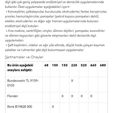
dişli gibi çok geniş yelpazede endüstriyel ve denizcilik uygulamalarında
kullanılır. Özel uygulamalar aşağıdakileri içerir:
• Konveyörler, çalkalayıcılar, kurutucular, ekstruderler, fanlar, karıştırıcılar,
presler, hamurlaştırıcılar, pompalar (petrol kuyusu pompaları dahil),
elekler, ekstruderler ve diğer ağır hizmet uygulamalarında bulunan
endüstriyel dişli kutuları
• Ana makine, santrifüjler, vinçler, dümen dişlileri, pompalar, asansörler
ve dümen taşıyıcıları gibi güverte ekipmanları dahil denizcilik dişli
uygulamaları.
• Şaft kaplinleri, vidalar ve ağır yük altında, düşük hızda çalışan kaymalı
yataklar ve rulmanlar gibi dişli bulunmayan uygulamalar
Şartnameler ve Onaylar
Bu ürün aşağıdaki
68
100
150
220
320
460
680
onaylara sahiptir:
Bundeswehr TL 9159-
X
0105
Flender
X
X
X
X
Renk B19828 300
X