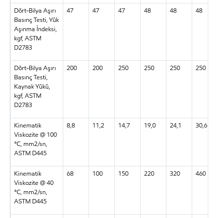
Dört-Bilya Aşırı
47
47
47
48
48
48
Basınç Testi, Yük
Aşınma İndeksi,
kgf, ASTM
D2783
Dört-Bilya Aşırı
200
200
250
250
250
250
Basınç Testi,
Kaynak Yükü,
kgf, ASTM
D2783
Kinematik
8,8
11,2
14,7
19,0
24,1
30,6
Viskozite @ 100
°C, mm2/sn,
ASTM D445
Kinematik
68
100
150
220
320
460
Viskozite @ 40
°C, mm2/sn,
ASTM D445