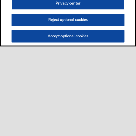
Privacy center
Reject optional cookies
Accept optional cookies
Sitemap
Global
Bize ulaşın
PDS - (Ürün bilgi formu)
•
•
•
•
SDS - (Güvenlik bilgi formu)
Erişilebilirlik
•
•