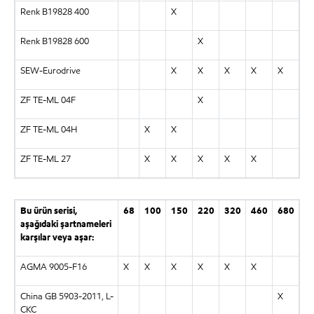
Renk B19828 400
X
Renk B19828 600
X
SEW-Eurodrive
X
X
X
X
X
ZF TE-ML 04F
X
ZF TE-ML 04H
X
X
ZF TE-ML 27
X
X
X
X
X
Bu ürün serisi,
68
100
150
220
320
460
680
aşağıdaki şartnameleri
karşılar veya aşar:
AGMA 9005-F16
X
X
X
X
X
X
China GB 5903-2011, L-
X
CKC