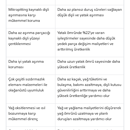
Mikropitting kaynaklı dişli
Daha az plansız duruş süreleri sağlayan
aşınmasına karşı
düşük dişli ve yatak aşınması
mükemmel koruma
Daha az aşınma parçacığı
Yatak ömründe %22’ye varan
kaynaklı dişli yüzeyi
iyileştirmeler sayesinde daha düşük
çentiklenmesi
yedek parça değişim maliyetleri ve
arttırılmış üretkenlik
Daha iyi yatak aşınma
Daha uzun yatak ömrü sayesinde daha
koruması
yüksek üretkenlik
Çok çeşitli sızdırmazlık
Daha az kaçak, yağ tüketimi ve
elemanı malzemeleri ile
bulaşma, bakımı azaltmaya, dişli kutusu
olağanüstü uyumluluk
güvenilirliğini arttırmaya ve daha
yüksek üretkenliğe yardımcı olur
Yağ oksitlenmesi ve ısıl
Yağ ve yağlama maliyetlerini düşürerek
bozunmaya karşı
yağ ömrünü uzatmaya ve planlı
mükemmel direnç
duruşları azaltmaya yardımcı olur