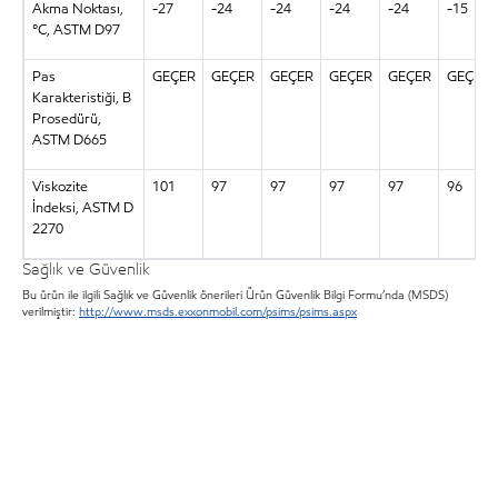
Akma Noktası,
-27
-24
-24
-24
-24
-15
°C, ASTM D97
Pas
GEÇER
GEÇER
GEÇER
GEÇER
GEÇER
GEÇER
Karakteristiği, B
Prosedürü,
ASTM D665
Viskozite
101
97
97
97
97
96
İndeksi, ASTM D
2270
Sağlık ve Güvenlik
Bu ürün ile ilgili Sağlık ve Güvenlik önerileri Ürün Güvenlik Bilgi Formu’nda (MSDS)
verilmiştir:
http://www.msds.exxonmobil.com/psims/psims.aspx