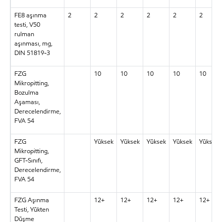
FE8 aşınma
2
2
2
2
2
2
testi, V50
rulman
aşınması, mg,
DIN 51819-3
FZG
10
10
10
10
10
Mikropitting,
Bozulma
Aşaması,
Derecelendirme,
FVA 54
FZG
Yüksek
Yüksek
Yüksek
Yüksek
Yüksek
Mikropitting,
GFT-Sınıfı,
Derecelendirme,
FVA 54
FZG Aşınma
12+
12+
12+
12+
12+
Testi, Yükten
Düşme