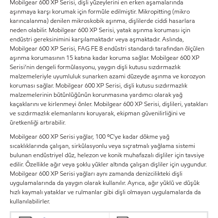
Mobilgear 600 XP Serisi, dişli yüzeylerini en erken aşamalarında
aşınmaya karşı korumak için formüle edilmiştir. Mikropitting (mikro
karıncalanma) denilen mikroskobik aşınma, dişlilerde ciddi hasarlara
neden olabilir. Mobilgear 600 XP Serisi, yatak aşınma koruması için
endüstri gereksinimini karşılamaktadır veya aşmaktadır. Aslında,
Mobilgear 600 XP Serisi, FAG FE 8 endüstri standardı tarafından ölçülen
aşınma korumasının 15 katına kadar koruma sağlar. Mobilgear 600 XP
Serisi’nin dengeli formülasyonu, yaygın dişli kutusu sızdırmazlık
malzemeleriyle uyumluluk sunarken azami düzeyde aşınma ve korozyon
koruması sağlar. Mobilgear 600 XP Serisi, dişli kutusu sızdırmazlık
malzemelerinin bütünlüğünün korunmasına yardımcı olarak yağ
kaçaklarını ve kirlenmeyi önler. Mobilgear 600 XP Serisi, dişlileri, yatakları
ve sızdırmazlık elemanlarını koruyarak, ekipman güvenilirliğini ve
üretkenliği artırabilir.
Mobilgear 600 XP Serisi yağlar, 100 ºC'ye kadar dökme yağ
sıcaklıklarında çalışan, sirkülasyonlu veya sıçratmalı yağlama sistemi
bulunan endüstriyel düz, helezon ve konik muhafazalı dişliler için tavsiye
edilir. Özellikle ağır veya şoklu yükler altında çalışan dişliler için uygundur.
Mobilgear 600 XP Serisi yağları aynı zamanda denizcilikteki dişli
uygulamalarında da yaygın olarak kullanılır. Ayrıca, ağır yüklü ve düşük
hızlı kaymalı yataklar ve rulmanlar gibi dişli olmayan uygulamalarda da
kullanılabilirler.