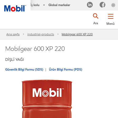
İş kolu
Global markalar
•
Ara
Menü
Ana sayfa
industrial-products
Mobilgear 600 XP 220
Mobilgear 600 XP 220
DİŞLİ YAĞI
Güvenlik Bilgi Formu (SDS)
Ürün Bilgi Formu (PDS)