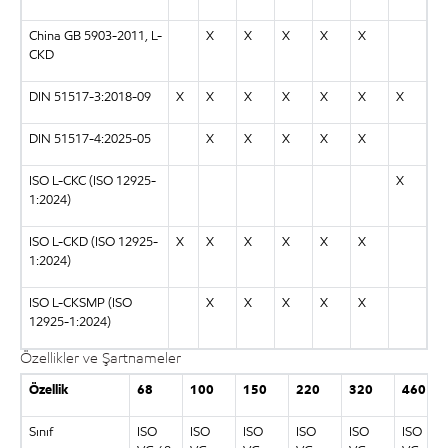
China GB 5903-2011, L-
X
X
X
X
X
CKD
DIN 51517-3:2018-09
X
X
X
X
X
X
X
DIN 51517-4:2025-05
X
X
X
X
X
ISO L-CKC (ISO 12925-
X
1:2024)
ISO L-CKD (ISO 12925-
X
X
X
X
X
X
1:2024)
ISO L-CKSMP (ISO
X
X
X
X
X
12925-1:2024)
Özellikler ve Şartnameler
Özellik
68
100
150
220
320
460
Sınıf
ISO
ISO
ISO
ISO
ISO
ISO