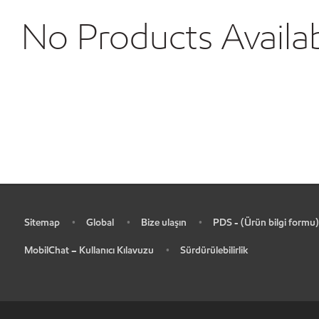
No Products Availa
Sitemap
Global
Bize ulaşın
PDS - (Ürün bilgi formu)
•
•
•
•
MobilChat – Kullanıcı Kılavuzu
Sürdürülebilirlik
•
•