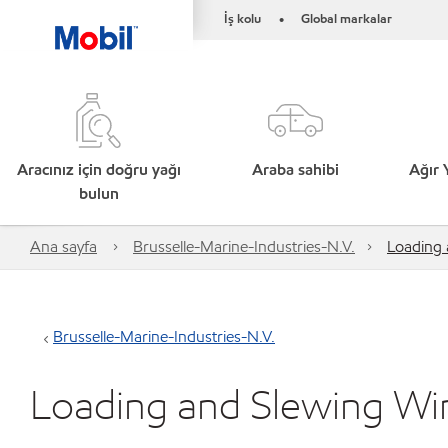
İş kolu
Global markalar
•
Aracınız için doğru yağı
Araba sahibi
Ağır 
bulun
Ana sayfa
Brusselle-Marine-Industries-N.V.
Loading
Brusselle-Marine-Industries-N.V.
Loading and Slewing W