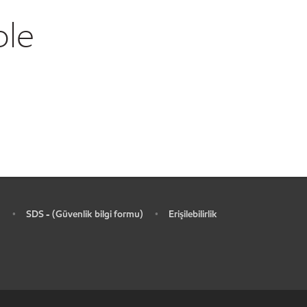
ble
SDS - (Güvenlik bilgi formu)
Erişilebilirlik
•
•