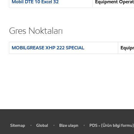
Mobil DTE 10 Excel 32
Equipment Operatio
Gres Noktaları
MOBILGREASE XHP 222 SPECIAL
Equipm
Sitemap
Global
Bize ulaşın
PDS - (Ürün bilgi formu)
•
•
•
•