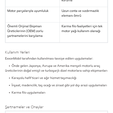
koruma
Motor parçalarıyla uyumluluk
Uzun conta ve sızdırmazlık
elemanı ömrü
Önemli Orijinal Ekipman
Karma filo faaliyetleri için tek
Üreticilerinin (OEM) zorlu
motor yağı kullanım olanağı
şartnamelerini karşılama
Kullanım Yerleri
ExxonMobil tarafından kullanılması tavsiye edilen uygulamalar:
• Önde gelen Japonya, Avrupa ve Amerika menşeli motorlu araç
üreticilerinin doğal emişli ve turboşarjlı dizel motorlara sahip ekipmanları
• Karayolu hafif ticari ve ağır hizmet taşımacılığı
• İnşaat, madencilik, taş ocağı ve ziraat gibi yol dışı arazi uygulamaları
• Karma filo uygulamaları
Şartnameler ve Onaylar