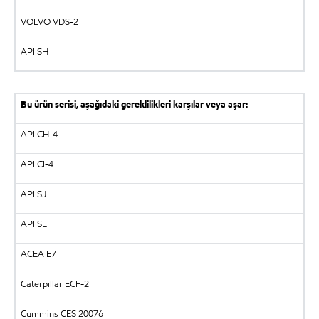
VOLVO VDS-2
API SH
Bu ürün serisi, aşağıdaki gereklilikleri karşılar veya aşar:
API CH-4
API CI-4
API SJ
API SL
ACEA E7
Caterpillar ECF-2
Cummins CES 20076