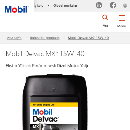
İş kolu
Global markalar
•
Ara
Menü
Ana sayfa
industrial-products
Mobil Delvac MX™ 15W-40
Mobil Delvac MX™ 15W-40
Ekstra Yüksek Performanslı Dizel Motor Yağı