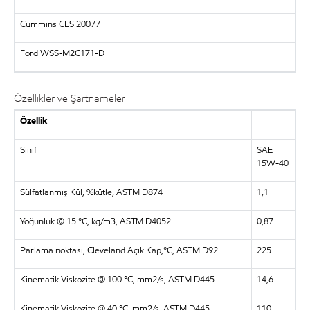
Cummins CES 20077
Ford WSS-M2C171-D
Özellikler ve Şartnameler
Özellik
Sınıf
SAE
15W-40
Sülfatlanmış Kül, %kütle, ASTM D874
1,1
Yoğunluk @ 15 °C, kg/m3, ASTM D4052
0,87
Parlama noktası, Cleveland Açık Kap,°C, ASTM D92
225
Kinematik Viskozite @ 100 °C, mm2/s, ASTM D445
14,6
Kinematik Viskozite @ 40 °C, mm2/s, ASTM D445
110