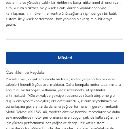
paslanma ve yüksek sıcaklık birikintilerine karşı mükemmel direncin yanı
sıra, kurum birikmesi ve yüksek sıcaklıklardan kaynaklanan yağ
kalınlaşmasının mükemmel kontrolünü sağlamak için dengeli bir katık
sistemi ile yüksek performanslı baz yağların bir karışımını bir araya
getirir.
Müşteri
Özellikleri ve Faydaları
Yüksek çıkışlı, düşük emisyonlu motorlar, motor yağlarından beklenen
talepleri önemli ölçüde artırmaktadır. Daha kompakt motor tasarımı, ara
soğutucu ve turboşarj kullanımı, yağın üzerindeki ısıl gerilimleri
artırmaktadır. Yüksek yakıt enjeksiyon basıncı ve rötarlı ateşleme gibi
düşük emisyon teknolojileri; oksidatif kararlılık, kurum seyreltilmesi ve
buharlaşma gibi alanlarda daha iyi yağ performansını gerektirmektedir.
Mobil Delvac MX 15W-40, modern dizel ve benzinli motorlarda ve daha
eski modellerde motor performansına en uygun şekilde katkı sağlamak
için yüksek performanslı baz yağlar ve dengeli bir katık sistemi
kullanılarak formüle edilmiştir. Başlıca olası faydaları aşağıdakilerdir: