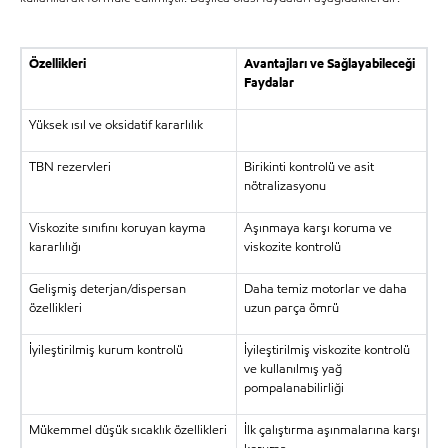
Özellikleri
Avantajları ve Sağlayabileceği
Faydalar
Yüksek ısıl ve oksidatif kararlılık
TBN rezervleri
Birikinti kontrolü ve asit
nötralizasyonu
Viskozite sınıfını koruyan kayma
Aşınmaya karşı koruma ve
kararlılığı
viskozite kontrolü
Gelişmiş deterjan/dispersan
Daha temiz motorlar ve daha
özellikleri
uzun parça ömrü
İyileştirilmiş kurum kontrolü
İyileştirilmiş viskozite kontrolü
ve kullanılmış yağ
pompalanabilirliği
Mükemmel düşük sıcaklık özellikleri
İlk çalıştırma aşınmalarına karşı