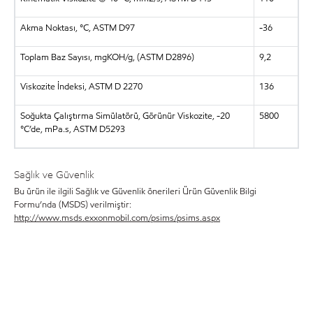
Akma Noktası, °C, ASTM D97
-36
Toplam Baz Sayısı, mgKOH/g, (ASTM D2896)
9,2
Viskozite İndeksi, ASTM D 2270
136
Soğukta Çalıştırma Simülatörü, Görünür Viskozite, -20
5800
°C’de, mPa.s, ASTM D5293
Sağlık ve Güvenlik
Bu ürün ile ilgili Sağlık ve Güvenlik önerileri Ürün Güvenlik Bilgi
Formu’nda (MSDS) verilmiştir:
http://www.msds.exxonmobil.com/psims/psims.aspx