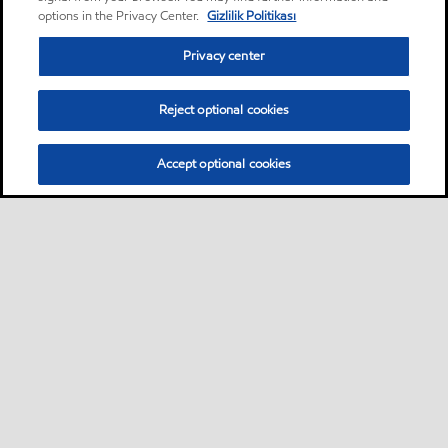
options in the Privacy Center.
Gizlilik Politikası
Privacy center
Reject optional cookies
Accept optional cookies
Sitemap
Global
Bize ulaşın
PDS - (Ürün bilgi formu)
•
•
•
•