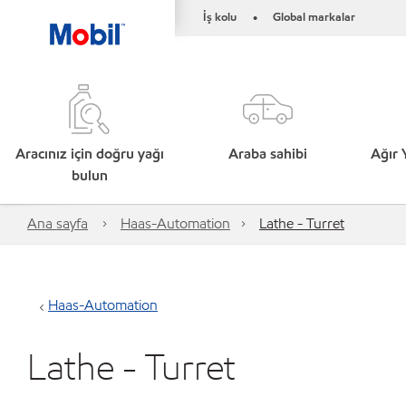
İş kolu
Global markalar
•
Aracınız için doğru yağı
Araba sahibi
Ağır 
bulun
Ana sayfa
Haas-Automation
Lathe - Turret
Haas-Automation
Lathe - Turret