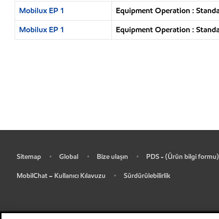
Mobilux EP 1
Equipment Operation : Standar
Mobilux EP 1
Equipment Operation : Standar
Sitemap
Global
Bize ulaşın
PDS - (Ürün bilgi formu)
•
•
•
•
MobilChat – Kullanıcı Kılavuzu
Sürdürülebilirlik
•
•