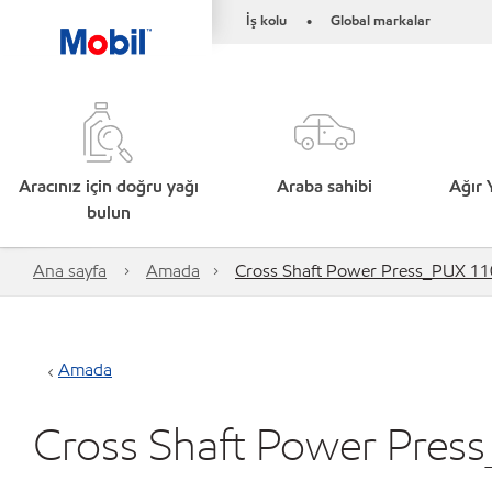
İş kolu
Global markalar
•
Aracınız için doğru yağı
Araba sahibi
Ağır 
bulun
Ana sayfa
Amada
Cross Shaft Power Press_PUX 11
Amada
Cross Shaft Power Pres