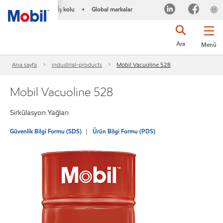
İş kolu
Global markalar
•
Ara
Menü
Ana sayfa
industrial-products
Mobil Vacuoline 528
Mobil Vacuoline 528
Sirkülasyon Yağları
Güvenlik Bilgi Formu (SDS)
Ürün Bilgi Formu (PDS)