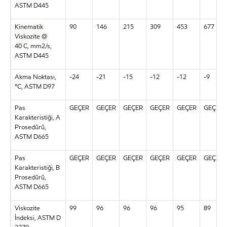
ASTM D445
Kinematik
90
146
215
309
453
677
Viskozite @
40
C, mm2/s,
ASTM D445
Akma Noktası,
-24
-21
-15
-12
-12
-9
°C, ASTM D97
Pas
GEÇER
GEÇER
GEÇER
GEÇER
GEÇER
GEÇER
Karakteristiği, A
Prosedürü,
ASTM D665
Pas
GEÇER
GEÇER
GEÇER
GEÇER
GEÇER
GEÇER
Karakteristiği, B
Prosedürü,
ASTM D665
Viskozite
99
96
96
96
95
89
İndeksi, ASTM D