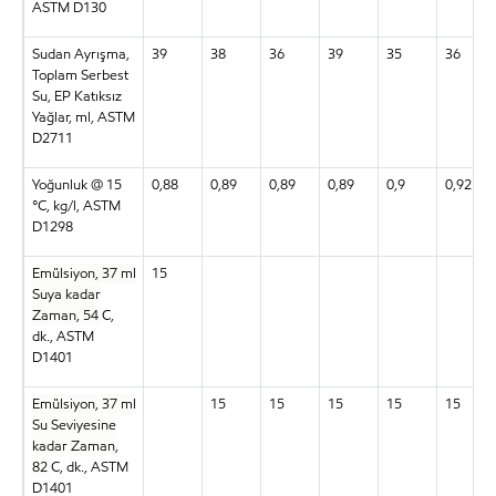
ASTM D130
Sudan Ayrışma,
39
38
36
39
35
36
Toplam Serbest
Su, EP Katıksız
Yağlar, ml, ASTM
D2711
Yoğunluk @ 15
0,88
0,89
0,89
0,89
0,9
0,92
°C, kg/l, ASTM
D1298
Emülsiyon, 37 ml
15
Suya kadar
Zaman, 54
C,
dk., ASTM
D1401
Emülsiyon, 37 ml
15
15
15
15
15
Su Seviyesine
kadar Zaman,
82
C, dk., ASTM
D1401