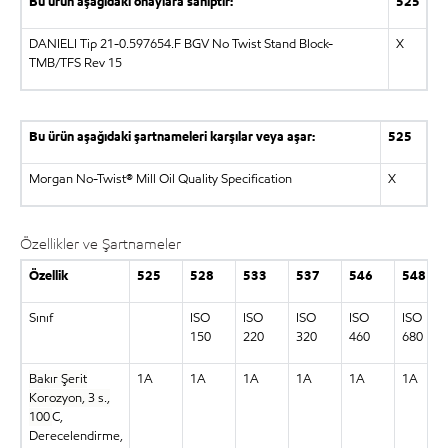
Bu ürün aşağıdaki onaylara sahiptir:
525
DANIELI Tip 21-0.597654.F BGV No Twist Stand Block-
X
TMB/TFS Rev 15
Bu ürün aşağıdaki şartnameleri karşılar veya aşar:
525
Morgan No-Twist® Mill Oil Quality Specification
X
Özellikler ve Şartnameler
Özellik
525
528
533
537
546
548
Sınıf
ISO
ISO
ISO
ISO
ISO
150
220
320
460
680
Bakır Şerit
1A
1A
1A
1A
1A
1A
Korozyon, 3 s.,
100
C,
Derecelendirme,