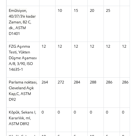
Emülsiyon,
10
15
20
25
40/37/3’e kadar
Zaman, 82
C,
dk., ASTM
D1401
FZG Aşınma
12
12
12
12
12
12
Testi, Yükten
Düşme Aşaması
A/8, 3/90, ISO
14635-1
Parlama noktası,
264
272
284
288
286
286
Cleveland Açık
Kap,
C, ASTM
D92
Köpük, Sekans I,
0
0
0
0
0
0
Kararlılık, ml,
ASTM D892