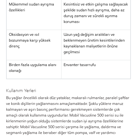
Mükemmel sudan ayrışma
Kesintisiz ve etkin çalışma sağlayacak
özellikleri
şekilde sudan hızlı ayrışma, daha az
duruş zamanı ve sürekli aşınma
koruması
Oksidasyon ve ısıl
Uzun yağ değişim aralıkları ve
bozunmaya karşı yüksek
beklenmeyen üretim kesintilerinden
direnç
kaynaklanan maliyetlerin önüne
geçilmesi
Birden fazla uygulama alanı
Envanter tasarrufu
olanağı
Kullanım Yerleri
Bu yağlar öncelikli olarak düz yataklar, makaralı rulmanlar, paralel şaftlar
ve konik dişlilerin yağlanmasını amaçlamaktadır. Şoklu yüklere maruz
kalmayan ve aşırı basınç performansı gerekmeyen sistemlerde çok
amaçlı olarak kullanıma uygundurlar. Mobil Vacuoline 500 serisi su ile
kirlenmenin yoğun olduğu sistemlerde sudan iyi ayrışma özelliklerine
sahiptir. Mobil Vacuoline 500 serisi çarpma ile yağlama, daldırma ve
segmanlı yağlama ile beraber diğer tüm pompa, valf ve yardımcı