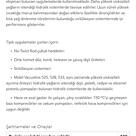
ekipman bulunan uygulamalarda kullanılmaktadır. Daha yüksek viskoziteli
yağların istendiği hidrolik sistemlerde tavsiye edilirler. Uzun süreli yüksek
sıcaklığa maruz kalınmasından doğan etkilere özellikle dirençlidirler ve
kısa yağ dinlenme sürelerinin bulunduğu sirkülasyon sistemlerinde iyi
performans gösterirler.
Tipik uygulamalar şunları içerir:
• No Twist Rod çubuk haddeleri
• Orta hizmet düz, konik, helezon ve çavuş dişli üniteleri
• Sirkülasyon sistemleri
• Mobil Vacuoline 525, 528, 533, aynı zamanda yüksek viskoziteli
aşınma önleyici hidrolik yağların istendiği dişli, paletli, radyal ve eksenel
pistonlu pompaları bulunan hidrolik sistemlerde de kullanılabilir.
o
• Hava ve asal gazlar ile çalışan, çıkış sıcaklıkları 150
C’yi geçmeyen
bazı kompresörler ve vakum pompaları, nefeslik hava kompresörleri için
uygun değildir.
Şartnameler ve Onaylar