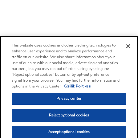
This website uses cookies and other tracking technologies to
enhance user experience and to analyze performance and
traffic on our website. We also share information about your
use of our site with our social media, advertising and analytics
partners, but you may opt out of this sharing by using the
“Reject optional cookies” button or by opt-out preference
signal from your browser. You may find further information and
options in the Privacy Center.
Gizlilik Politikası
Privacy center
Reject optional cookies
Accept optional cookies