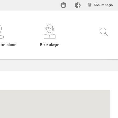
Konum seçin
ın alınır
Bize ulaşın