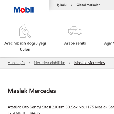
İş kolu
Global markalar
•
Aracınız için doğru yağı
Araba sahibi
Ağır 
bulun
Ana sayfa
Nereden alabilirim
Maslak Mercedes
Maslak Mercedes
Atatürk Oto Sanayi Sitesi 2.Kısım 30.Sok No:1175 Maslak Sar
İSTANBUL, 34485