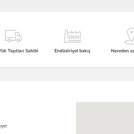
Yük Taşıtları Sahibi
Endüstriyel bakış
Nereden sat
ıyer