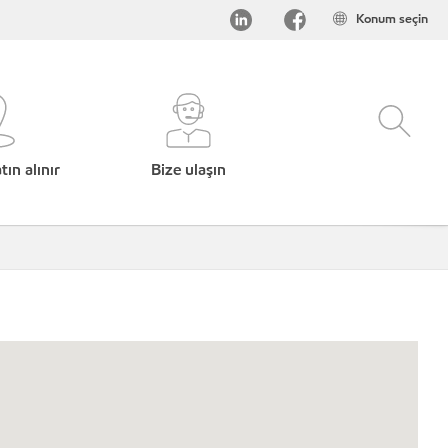
Konum seçin
ın alınır
Bize ulaşın