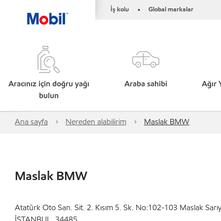
İş kolu
Global markalar
•
Aracınız için doğru yağı
Araba sahibi
Ağır 
bulun
Ana sayfa
Nereden alabilirim
Maslak BMW
Maslak BMW
Atatürk Oto San. Sit. 2. Kısım 5. Sk. No:102-103 Maslak Sarı
İSTANBUL, 34485