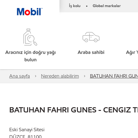
İş kolu
Global markalar
•
Aracınız için doğru yağı
Araba sahibi
Ağır 
bulun
Ana sayfa
Nereden alabilirim
BATUHAN FAHRI GUN
BATUHAN FAHRI GUNES - CENGIZ T
Eski Sanayi Sitesi
DÜZCE, 81100