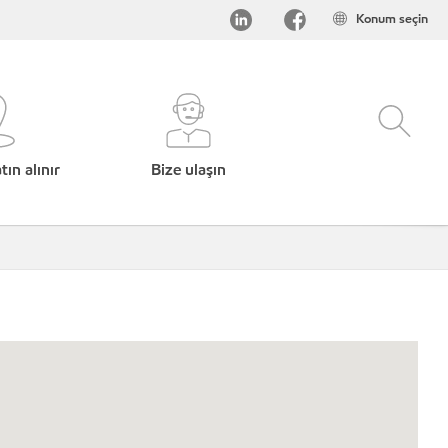
Konum seçin
ın alınır
Bize ulaşın