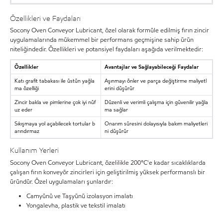
Özellikleri ve Faydaları
Socony Oven Conveyor Lubricant, özel olarak formüle edilmiş fırın zincir
uygulamalarında mükemmel bir performans geçmişine sahip ürün
niteliğindedir. Özellikleri ve potansiyel faydaları aşağıda verilmektedir:
Özellikler
Avantajlar ve Sağlayabileceği Faydalar
Katı grafit tabakası ile üstün yağla
Aşınmayı önler ve parça değiştirme maliyetl
ma özelliği
erini düşürür
Zincir bakla ve pimlerine çok iyi nüf
Düzenli ve verimli çalışma için güvenilir yağla
uz eder
ma sağlar
Sıkışmaya yol açabilecek tortular b
Onarım süresini dolayısıyla bakım maliyetleri
arındırmaz
ni düşürür
Kullanım Yerleri
Socony Oven Conveyor Lubricant, özelilikle 200°C'e kadar sıcaklıklarda
çalışan fırın konveyör zincirleri için geliştirilmiş yüksek performanslı bir
üründür. Özel uygulamaları şunlardır:
Camyünü ve Taşyünü izolasyon imalatı
Yongalevha, plastik ve tekstil imalatı