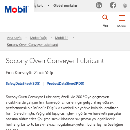
İş kolu
Global markalar
•
Ara
Menü
Ana sayfa
Motor Yağı
Mobil 1™
Socony Oven Conveyer Lubricant
Socony Oven Conveyer Lubricant
Fırın Konveyör Zincir Yağı
SafetyDataSheet(SDS)
ProductDataSheet(PDS)
Socony Oven Conveyor Lubricant, özelilikle 200 °C'ye geçmeyen
sıcaklıklarda çalışan fırın konveyör zincirleri için geliştirilmiş yüksek
performanslı bir üründür. Düşük viskoziteli bir yağ ve koloidal grafitten
formüle edilmiştir. Yağ grafit taşıyıcısı işlevini görür ve hareketli parçalar
arasına nüfuz eder. Çalışma sıcaklıklarında sıkışmaya yol açabilecek
herhangi bir tortu bırakmaksızın uçabilecek yeterli buharlaşma özelliğine
sahiptir.