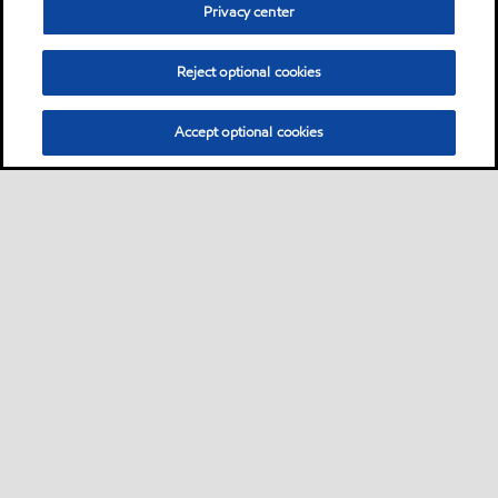
Privacy center
Reject optional cookies
Accept optional cookies
Sitemap
Global
Bize ulaşın
PDS - (Ürün bilgi formu)
•
•
•
•