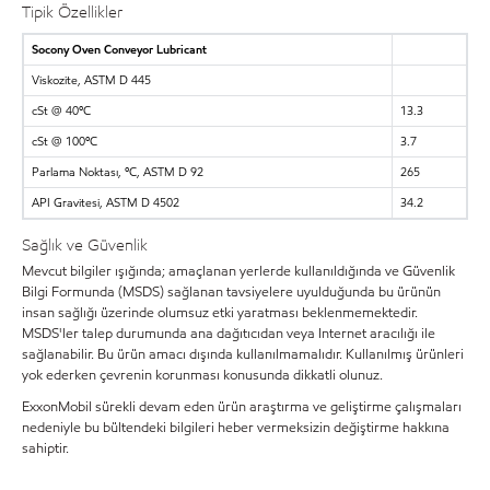
Tipik Özellikler
Socony Oven Conveyor Lubricant
Viskozite, ASTM D 445
cSt @ 40ºC
13.3
cSt @ 100ºC
3.7
Parlama Noktası, ºC, ASTM D 92
265
API Gravitesi, ASTM D 4502
34.2
Sağlık ve Güvenlik
Mevcut bilgiler ışığında; amaçlanan yerlerde kullanıldığında ve Güvenlik
Bilgi Formunda (MSDS) sağlanan tavsiyelere uyulduğunda bu ürünün
insan sağlığı üzerinde olumsuz etki yaratması beklenmemektedir.
MSDS'ler talep durumunda ana dağıtıcıdan veya Internet aracılığı ile
sağlanabilir. Bu ürün amacı dışında kullanılmamalıdır. Kullanılmış ürünleri
yok ederken çevrenin korunması konusunda dikkatli olunuz.
ExxonMobil sürekli devam eden ürün araştırma ve geliştirme çalışmaları
nedeniyle bu bültendeki bilgileri heber vermeksizin değiştirme hakkına
sahiptir.