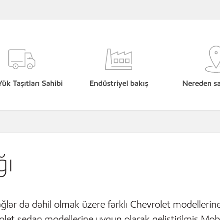
Yük Taşıtları Sahibi
Endüstriyel bakış
Nereden sat
ğı
ağlar da dahil olmak üzere farklı Chevrolet modellerine
let sedan modellerine uygun olarak geliştirilmiş Mobi