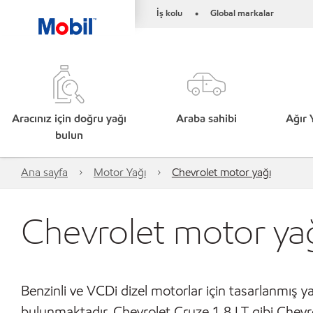
İş kolu
Global markalar
•
Aracınız için doğru yağı
Araba sahibi
Ağır 
bulun
Ana sayfa
Motor Yağı
Chevrolet motor yağı
Chevrolet motor ya
Benzinli ve VCDi dizel motorlar için tasarlanmış y
bulunmaktadır. Chevrolet Cruze 1.8 LT gibi Chevro