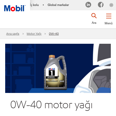
İş kolu
Global markalar
•
Ara
Menü
Ana sayfa
Motor Yağı
0W-40
0W-40 motor yağı