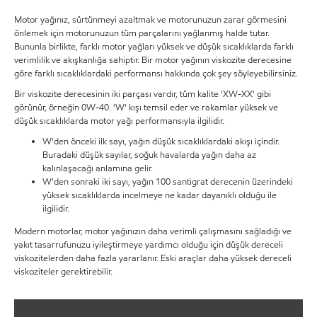
Motor yağınız, sürtünmeyi azaltmak ve motorunuzun zarar görmesini
önlemek için motorunuzun tüm parçalarını yağlanmış halde tutar.
Bununla birlikte, farklı motor yağları yüksek ve düşük sıcaklıklarda farklı
verimlilik ve akışkanlığa sahiptir. Bir motor yağının viskozite derecesine
göre farklı sıcaklıklardaki performansı hakkında çok şey söyleyebilirsiniz.
Bir viskozite derecesinin iki parçası vardır, tüm kalite 'XW-XX' gibi
görünür, örneğin 0W-40. 'W' kışı temsil eder ve rakamlar yüksek ve
düşük sıcaklıklarda motor yağı performansıyla ilgilidir.
W'den önceki ilk sayı, yağın düşük sıcaklıklardaki akışı içindir.
Buradaki düşük sayılar, soğuk havalarda yağın daha az
kalınlaşacağı anlamına gelir.
W'den sonraki iki sayı, yağın 100 santigrat derecenin üzerindeki
yüksek sıcaklıklarda incelmeye ne kadar dayanıklı olduğu ile
ilgilidir.
Modern motorlar, motor yağınızın daha verimli çalışmasını sağladığı ve
yakıt tasarrufunuzu iyileştirmeye yardımcı olduğu için düşük dereceli
viskozitelerden daha fazla yararlanır. Eski araçlar daha yüksek dereceli
viskoziteler gerektirebilir.