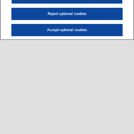
Reject optional cookies
Accept optional cookies
Sitemap
Global
Bize ulaşın
PDS - (Ürün bilgi formu)
•
•
•
•
SDS - (Güvenlik bilgi formu)
Erişilebilirlik
•
•