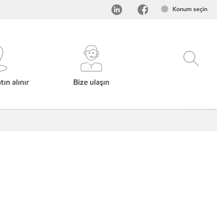
Konum seçin
ın alınır
Bize ulaşın