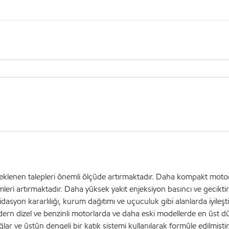
eklenen talepleri önemli ölçüde artırmaktadır. Daha kompakt motor
imleri artırmaktadır. Daha yüksek yakıt enjeksiyon basıncı ve geciktir
asyon kararlılığı, kurum dağıtımı ve uçuculuk gibi alanlarda iyileşti
rn dizel ve benzinli motorlarda ve daha eski modellerde en üst d
 ve üstün dengeli bir katık sistemi kullanılarak formüle edilmiştir