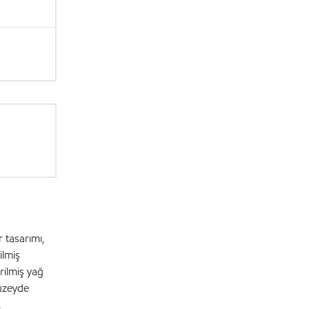
 tasarımı,
ilmiş
rilmiş yağ
üzeyde
.