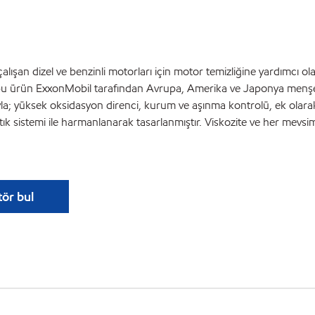
ışan dizel ve benzinli motorları için motor temizliğine yardımc
, bu ürün ExxonMobil tarafından Avrupa, Amerika ve Japonya menşel
üksek oksidasyon direnci, kurum ve aşınma kontrolü, ek olarak mük
k sistemi ile harmanlanarak tasarlanmıştır. Viskozite ve her mevsim
tör bul