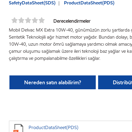
SafetyDataSheet(SDS)
ProductDataSheet(PDS)
Derecelendirmeler
Mobil Delvac MX Extra 10W-40, günümüzün zorlu şartlarda çal
Sentetik Teknolojili ağır hizmet motor yağıdır. Bundan dolayı
10W-40, uzun motor ömrü sağlamaya yardımcı olmak amacıyla; y
çamur oluşumu sağlamak üzere ileri teknoloji baz yağlar ve katı
çalıştırma ve pompalanabilme özellikleri sağlar.
Nereden satın alabilirim?
Distribü
ProductDataSheet(PDS)