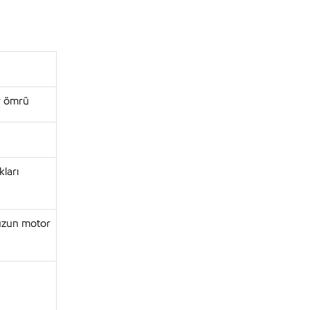
r ömrü
ları
 uzun motor