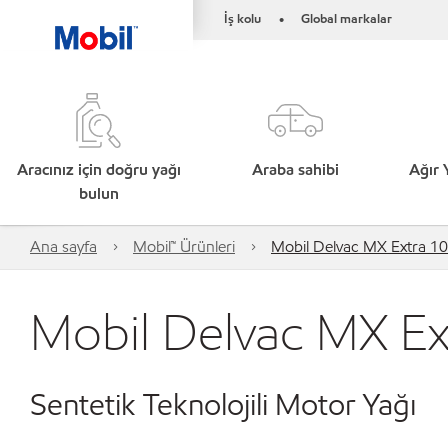
İş kolu
Global markalar
•
Aracınız için doğru yağı
Araba sahibi
Ağır 
bulun
Ana sayfa
Mobil™ Ürünleri
Mobil Delvac MX Extra 
Mobil Delvac MX E
Sentetik Teknolojili Motor Yağı