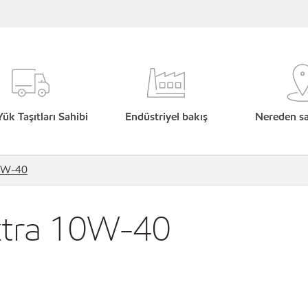
Yük Taşıtları Sahibi
Endüstriyel bakış
Nereden sat
10W-40
xtra 10W-40