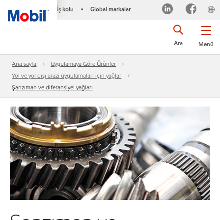
İş kolu
Global markalar
•
Ara
Menü
Ana sayfa
Uygulamaya Göre Ürünler
Yol ve yol dışı arazi uygulamaları için yağlar
Şanzıman ve diferansiyel yağları