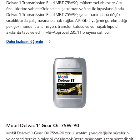
Delvac 1 Transmission Fluid MBT 75W90, mükemmel viskozite / ısı
özelliklerine sahiptir.Geleneksel şanzıman yağları ile kıyaslandığında
Delvac 1 Transmission Fluid MBT 75W90, şanzımanın daha düşük
sıcaklıklarda çalışmasına olanak sağlar. API GL-5 yağının gerekmediği
pek çok manuel transmisyon, transfer kutusu ve yumuşak hipoidli
akslarda tavsiye edilir. MB-Approval 235.11 onayına sahiptir.
Daha fazlasını öğrenin
Mobil Delvac 1™ Gear Oil 75W-90
Mobil Delvac™ 1 Gear Oil 75W-90 zorlu uzatılmış yağ değişim sürelerini
ve garanti gereksinimlerini karşılamak üzere tasarlanmış tam sentetik bir