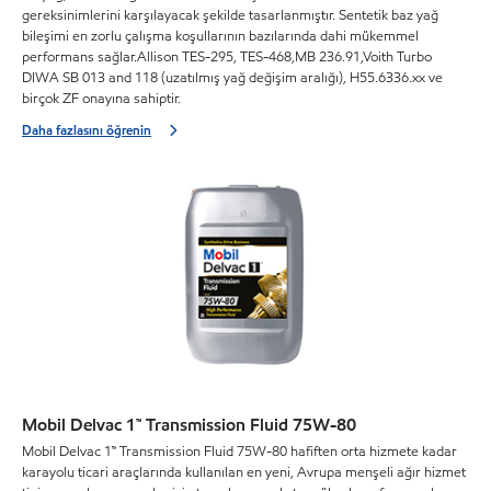
gereksinimlerini karşılayacak şekilde tasarlanmıştır. Sentetik baz yağ
bileşimi en zorlu çalışma koşullarının bazılarında dahi mükemmel
performans sağlar.Allison TES-295, TES-468,MB 236.91,Voith Turbo
DIWA SB 013 and 118 (uzatılmış yağ değişim aralığı), H55.6336.xx ve
birçok ZF onayına sahiptir.
Daha fazlasını öğrenin
Mobil Delvac 1™ Transmission Fluid 75W-80
Mobil Delvac 1™ Transmission Fluid 75W-80 hafiften orta hizmete kadar
karayolu ticari araçlarında kullanılan en yeni, Avrupa menşeli ağır hizmet