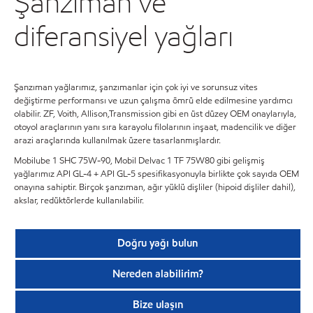
Şanzıman ve
diferansiyel yağları
Şanzıman yağlarımız, şanzımanlar için çok iyi ve sorunsuz vites
değiştirme performansı ve uzun çalışma ömrü elde edilmesine yardımcı
olabilir. ZF, Voith, Allison,Transmission gibi en üst düzey OEM onaylarıyla,
otoyol araçlarının yanı sıra karayolu filolarının inşaat, madencilik ve diğer
arazi araçlarında kullanılmak üzere tasarlanmışlardır.
Mobilube 1 SHC 75W-90, Mobil Delvac 1 TF 75W80 gibi gelişmiş
yağlarımız API GL-4 + API GL-5 spesifikasyonuyla birlikte çok sayıda OEM
onayına sahiptir. Birçok şanzıman, ağır yüklü dişliler (hipoid dişliler dahil),
akslar, redüktörlerde kullanılabilir.
Doğru yağı bulun
Nereden alabilirim?
Bize ulaşın