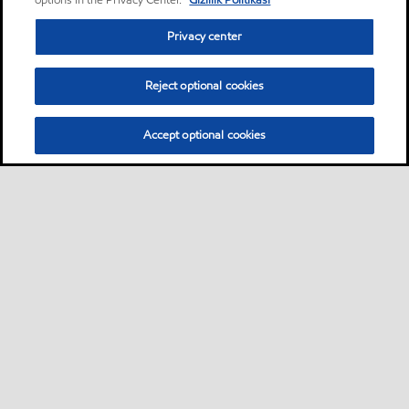
options in the Privacy Center.
Gizlilik Politikası
Privacy center
Reject optional cookies
Accept optional cookies
Sitemap
Global
Bize ulaşın
PDS - (Ürün bilgi formu)
•
•
•
•