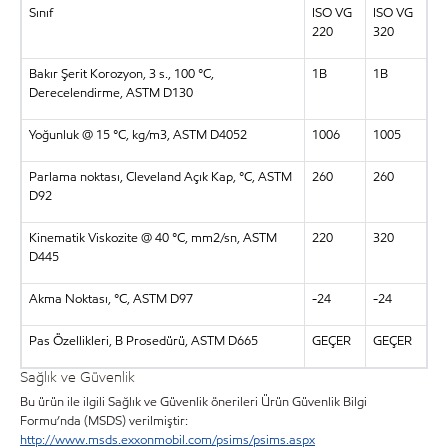
Sınıf
ISO VG
ISO VG
220
320
Bakır Şerit Korozyon, 3 s., 100 °C,
1B
1B
Derecelendirme, ASTM D130
Yoğunluk @ 15 °C, kg/m3, ASTM D4052
1006
1005
Parlama noktası, Cleveland Açık Kap, °C, ASTM
260
260
D92
Kinematik Viskozite @ 40 °C, mm2/sn, ASTM
220
320
D445
Akma Noktası, °C, ASTM D97
-24
-24
Pas Özellikleri, B Prosedürü, ASTM D665
GEÇER
GEÇER
Sağlık ve Güvenlik
Bu ürün ile ilgili Sağlık ve Güvenlik önerileri Ürün Güvenlik Bilgi
Formu’nda (MSDS) verilmiştir:
http://www.msds.exxonmobil.com/psims/psims.aspx