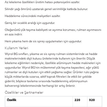
Az lekeleme özellikleri üretim hatası potansiyelini azaltır.
Silindir yağı ömrünü uzatarak genel verimliliğe katkıda bulunur.
Haddeleme sürecindeki maliyetleri azaltır.
Geniş bir sıcaklık aralığı için uygundur.
Olağanüstü yük taşıma kabiliyeti ve aşınma koruması, rulman aşınmasını
en aza indirir.
Hem yıkama hem de sis sprey uygulamaları için uygundur.
Kullanım Yerleri
Wyrol BG sınıfları, yıkama ve sis sprey rulman sistemlerinde ve hadde
makinelerindeki dişli kutusu ünitelerinde kullanım için önerilir. Düşük
lekeleme eğilimleri nedeniyle, özellikle alüminyum hadde makineleri için
uygundurlar. Wyrol BG'nin mükemmel yük taşıma kapasitesi, ağır yüklü
rulmanlar ve dişli kutuları için etkili yağlama sağlar. Ürünler rulo yağına
küçük miktarlarda sızarsa, aktif toprak filtreleri ile etkili bir şekilde
giderilir, böylece tavlama sırasında haddelenmiş alüminyumun
kahverengi lekelenmesinde herhangi bir artış önlenir.
Özellikler ve Şartnameler
Özellik
220
320