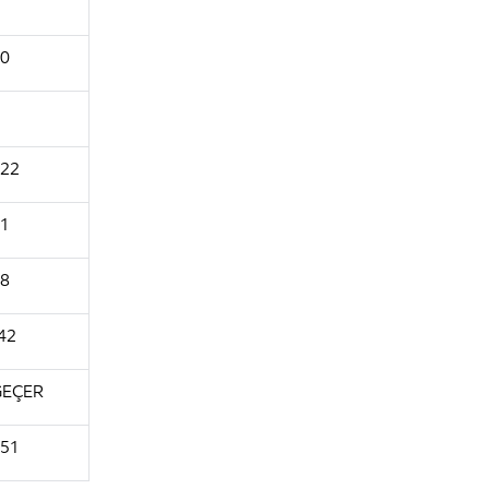
0
22
1
8
42
GEÇER
51