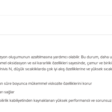
orozyon oluşumunun azaltılmasına yardımcı olabilir. Bu durum, daha 
l oksidasyon ve ısıl kararlılık özellikleri sayesinde, çamur ve biriki
s N, düşük sıcaklıklarda çok iyi akış özelliklerine ve yüksek sıcakl
uzun süre boyunca mükemmel viskozite özelliklerini korur
rı sağlar
şabilirlik kabiliyetinden kaynaklanan yüksek performanslı ve sorunsuz