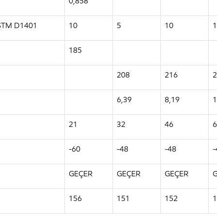
0,858
 ASTM D1401
10
5
10
1
185
208
216
2
6,39
8,19
1
21
32
46
6
-60
-48
-48
-
GEÇER
GEÇER
GEÇER
156
151
152
1