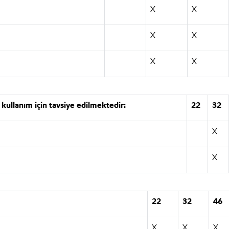
X
X
X
X
X
X
kullanım için tavsiye edilmektedir:
22
32
X
X
22
32
46
X
X
X