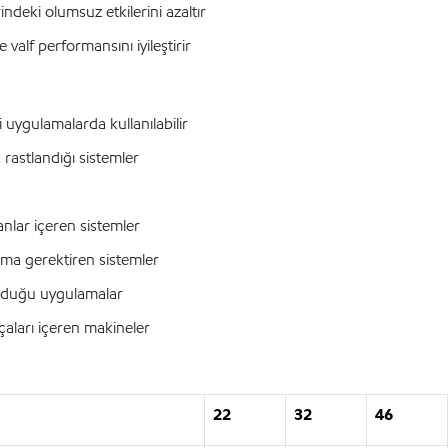
deki olumsuz etkilerini azaltır
 ve valf performansını iyileştirir
ci uygulamalarda kullanılabilir
 rastlandığı sistemler
manlar içeren sistemler
uma gerektiren sistemler
olduğu uygulamalar
arçaları içeren makineler
22
32
46