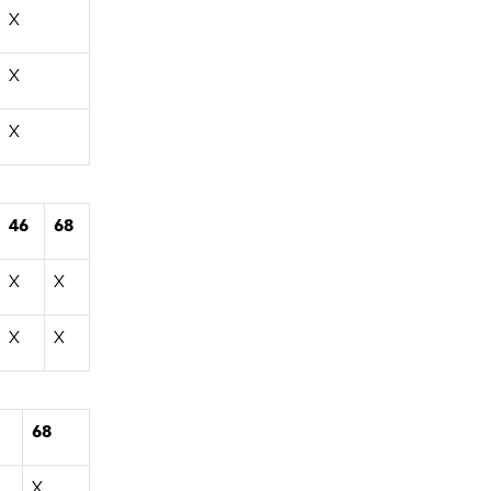
X
X
X
46
68
X
X
X
X
68
X