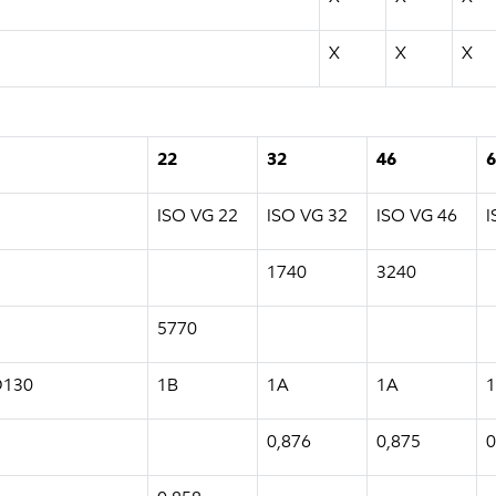
X
X
X
22
32
46
6
ISO VG 22
ISO VG 32
ISO VG 46
I
1740
3240
5770
 D130
1B
1A
1A
0,876
0,875
0