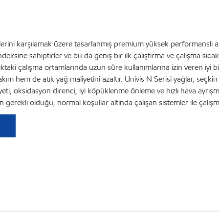
nimlerini karşılamak üzere tasarlanmış premium yüksek performanslı 
indeksine sahiptirler ve bu da geniş bir ilk çalıştırma ve çalışma sı
ktaki çalışma ortamlarında uzun süre kullanımlarına izin veren iyi bir 
em de atık yağ maliyetini azaltır. Univis N Serisi yağlar, seçkin y
iyeti, oksidasyon direnci, iyi köpüklenme önleme ve hızlı hava ayrışma 
gerekli olduğu, normal koşullar altında çalışan sistemler ile çalışm