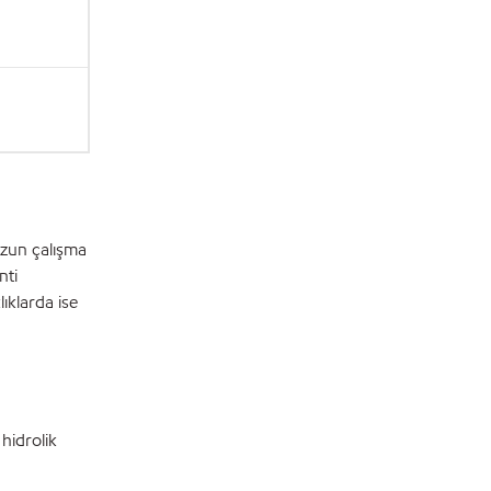
uzun çalışma
nti
ıklarda ise
 hidrolik