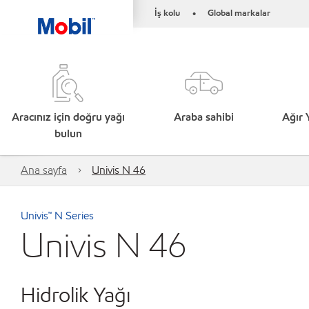
İş kolu
Global markalar
•
Aracınız için doğru yağı
Araba sahibi
Ağır 
bulun
Ana sayfa
Univis N 46
Univis™ N Series
Univis N 46
Hidrolik Yağı