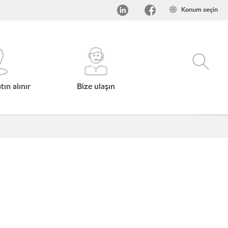
Konum seçin
ın alınır
Bize ulaşın