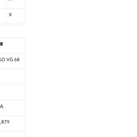
X
8
SO VG 68
1A
,879