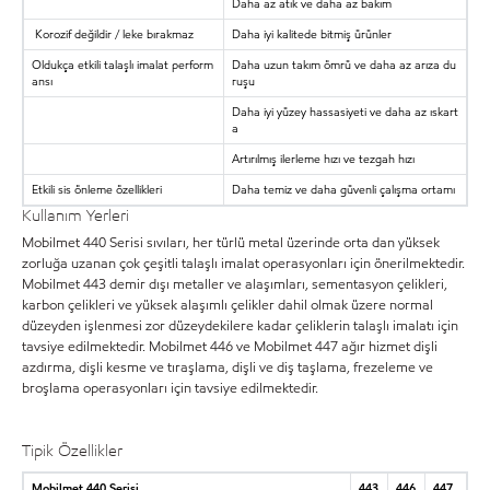
Daha az atık ve daha az bakım
Korozif değildir / leke bırakmaz
Daha iyi kalitede bitmiş ürünler
Oldukça etkili talaşlı imalat perform
Daha uzun takım ömrü ve daha az arıza du
ansı
ruşu
Daha iyi yüzey hassasiyeti ve daha az ıskart
a
Artırılmış ilerleme hızı ve tezgah hızı
Etkili sis önleme özellikleri
Daha temiz ve daha güvenli çalışma ortamı
Kullanım Yerleri
Mobilmet 440 Serisi sıvıları, her türlü metal üzerinde orta dan yüksek
zorluğa uzanan çok çeşitli talaşlı imalat operasyonları için önerilmektedir.
Mobilmet 443 demir dışı metaller ve alaşımları, sementasyon çelikleri,
karbon çelikleri ve yüksek alaşımlı çelikler dahil olmak üzere normal
düzeyden işlenmesi zor düzeydekilere kadar çeliklerin talaşlı imalatı için
tavsiye edilmektedir. Mobilmet 446 ve Mobilmet 447 ağır hizmet dişli
azdırma, dişli kesme ve tıraşlama, dişli ve diş taşlama, frezeleme ve
broşlama operasyonları için tavsiye edilmektedir.
Tipik Özellikler
Mobilmet 440 Serisi
443
446
447