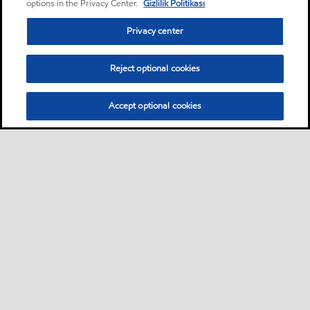
options in the Privacy Center.
Gizlilik Politikası
Privacy center
Reject optional cookies
Accept optional cookies
Sitemap
Global
Bize ulaşın
PDS - (Ürün bilgi formu)
•
•
•
•