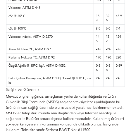
Viskozite, ASTM D 445
cSt @ 40º C
15.
32.
45.9
3
6
cSt @ 100ºC
3.8
6.0
7.4
Vizkozite İndeksi, ASTM D 2270
14
13
124
5
2
Akma Noktası, °C, ASTM D 97
-33
-24
-33
Parlama Noktası, °C, ASTM D 92
170
190
220
Özgül Ağırlık @ 15°C, kg/l, ASTM D 4052
0.8
0.8
0.89
6
8
Bakır Çubuk Korozyonu, ASTM D 130, 3 saat @ 100º C, ma
2A
2A
2A
ks
Sağlık ve Güvenlik
Mevcut bilgiler ışığında; amaçlanan yerlerde kullanıldığında ve Ürün
Güvenlik Bilgi Formunda (MSDS) sağlanan tavsiyelere uyulduğunda bu
ürünün insan sağlığı üzerinde olumsuz etki yaratması beklenmemektedir.
MSDS’ler talep durumunda ana dağıtıcıdan veya Internet aracılığı ile
sağlanabilir. Bu ürün amacı dışında kullanılmamalıdır. Kullanılmış ürünleri
yok ederken çevrenin korunması konusunda dikkatli olunuz. İsviçre’de
kullanım: Toksisite sınıfı: Serbest BAG T No.: 611500