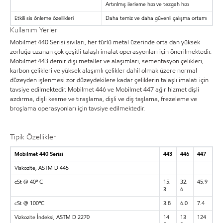
Artırılmış ilerleme hızı ve tezgah hızı
Etkili sis önleme özellikleri
Daha temiz ve daha güvenli çalışma ortamı
Kullanım Yerleri
Mobilmet 440 Serisi sıvıları, her türlü metal üzerinde orta dan yüksek
zorluğa uzanan çok çeşitli talaşlı imalat operasyonları için önerilmektedir.
Mobilmet 443 demir dışı metaller ve alaşımları, sementasyon çelikleri,
karbon çelikleri ve yüksek alaşımlı çelikler dahil olmak üzere normal
düzeyden işlenmesi zor düzeydekilere kadar çeliklerin talaşlı imalatı için
tavsiye edilmektedir. Mobilmet 446 ve Mobilmet 447 ağır hizmet dişli
azdırma, dişli kesme ve tıraşlama, dişli ve diş taşlama, frezeleme ve
broşlama operasyonları için tavsiye edilmektedir.
Tipik Özellikler
Mobilmet 440 Serisi
443
446
447
Viskozite, ASTM D 445
cSt @ 40º C
15.
32.
45.9
3
6
cSt @ 100ºC
3.8
6.0
7.4
Vizkozite İndeksi, ASTM D 2270
14
13
124