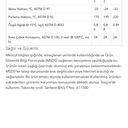
5
2
Akma Noktası, °C, ASTM D 97
-33
-24
-33
Parlama Noktası, °C, ASTM D 92
170
190
220
Özgül Ağırlık @ 15°C, kg/l, ASTM D 4052
0.8
0.8
0.89
6
8
Bakır Çubuk Korozyonu, ASTM D 130, 3 saat @ 100º C, ma
2A
2A
2A
ks
Sağlık ve Güvenlik
Mevcut bilgiler ışığında; amaçlanan yerlerde kullanıldığında ve Ürün
Güvenlik Bilgi Formunda (MSDS) sağlanan tavsiyelere uyulduğunda bu
ürünün insan sağlığı üzerinde olumsuz etki yaratması beklenmemektedir.
MSDS’ler talep durumunda ana dağıtıcıdan veya Internet aracılığı ile
sağlanabilir. Bu ürün amacı dışında kullanılmamalıdır. Kullanılmış ürünleri
yok ederken çevrenin korunması konusunda dikkatli olunuz. İsviçre’de
kullanım: Toksisite sınıfı: Serbest BAG T No.: 611500