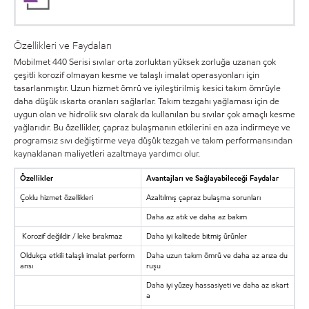
Özellikleri ve Faydaları
Mobilmet 440 Serisi sıvılar orta zorluktan yüksek zorluğa uzanan çok
çeşitli korozif olmayan kesme ve talaşlı imalat operasyonları için
tasarlanmıştır. Uzun hizmet ömrü ve iyileştirilmiş kesici takım ömrüyle
daha düşük ıskarta oranları sağlarlar. Takım tezgahı yağlaması için de
uygun olan ve hidrolik sıvı olarak da kullanılan bu sıvılar çok amaçlı kesme
yağlarıdır. Bu özellikler, çapraz bulaşmanın etkilerini en aza indirmeye ve
programsız sıvı değiştirme veya düşük tezgah ve takım performansından
kaynaklanan maliyetleri azaltmaya yardımcı olur.
Özellikler
Avantajları ve Sağlayabileceği Faydalar
Çoklu hizmet özellikleri
Azaltılmış çapraz bulaşma sorunları
Daha az atık ve daha az bakım
Korozif değildir / leke bırakmaz
Daha iyi kalitede bitmiş ürünler
Oldukça etkili talaşlı imalat perform
Daha uzun takım ömrü ve daha az arıza du
ansı
ruşu
Daha iyi yüzey hassasiyeti ve daha az ıskart
a