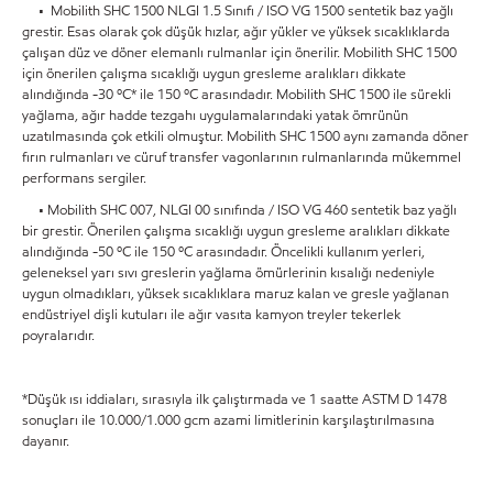
• Mobilith SHC 1500 NLGI 1.5 Sınıfı / ISO VG 1500 sentetik baz yağlı
grestir. Esas olarak çok düşük hızlar, ağır yükler ve yüksek sıcaklıklarda
çalışan düz ve döner elemanlı rulmanlar için önerilir. Mobilith SHC 1500
için önerilen çalışma sıcaklığı uygun gresleme aralıkları dikkate
alındığında -30 ºC* ile 150 ºC arasındadır. Mobilith SHC 1500 ile sürekli
yağlama, ağır hadde tezgahı uygulamalarındaki yatak ömrünün
uzatılmasında çok etkili olmuştur. Mobilith SHC 1500 aynı zamanda döner
fırın rulmanları ve cüruf transfer vagonlarının rulmanlarında mükemmel
performans sergiler.
• Mobilith SHC 007, NLGI 00 sınıfında / ISO VG 460 sentetik baz yağlı
bir grestir. Önerilen çalışma sıcaklığı uygun gresleme aralıkları dikkate
alındığında -50 ºC ile 150 ºC arasındadır. Öncelikli kullanım yerleri,
geleneksel yarı sıvı greslerin yağlama ömürlerinin kısalığı nedeniyle
uygun olmadıkları, yüksek sıcaklıklara maruz kalan ve gresle yağlanan
endüstriyel dişli kutuları ile ağır vasıta kamyon treyler tekerlek
poyralarıdır.
*Düşük ısı iddiaları, sırasıyla ilk çalıştırmada ve 1 saatte ASTM D 1478
sonuçları ile 10.000/1.000 gcm azami limitlerinin karşılaştırılmasına
dayanır.