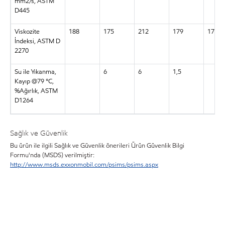
mm2/s, ASTM
D445
Viskozite
188
175
212
179
179
İndeksi, ASTM D
2270
Su ile Yıkanma,
6
6
1,5
Kayıp @79 °C,
%Ağırlık, ASTM
D1264
Sağlık ve Güvenlik
Bu ürün ile ilgili Sağlık ve Güvenlik önerileri Ürün Güvenlik Bilgi
Formu'nda (MSDS) verilmiştir:
http://www.msds.exxonmobil.com/psims/psims.aspx