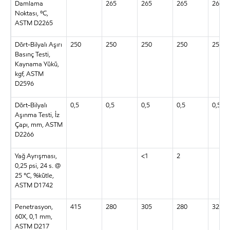
Damlama
265
265
265
265
Noktası, ºC,
ASTM D2265
Dört-Bilyalı Aşırı
250
250
250
250
250
Basınç Testi,
Kaynama Yükü,
kgf, ASTM
D2596
Dört-Bilyalı
0,5
0,5
0,5
0,5
0,5
Aşınma Testi, İz
Çapı, mm, ASTM
D2266
Yağ Ayrışması,
<1
2
0,25 psi, 24 s. @
25 °C, %kütle,
ASTM D1742
Penetrasyon,
415
280
305
280
325
60X, 0,1 mm,
ASTM D217