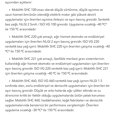
açısından açıklanır:
• Mobilith SHC 100 esas olarak düşük sürtünme, düşük aşınma ve
uzun hizmet ömrünün istendiği elektrik motor gibi yüksek devirli
uygulamalar için önerilen aşınma önleyici ve aşırı basınç gresidir. Sentetik
baz yağlı, NLGI 2 Sınıfı / ISO VG 100 gresidir. Uygulama sıcaklığı -40 ºC*
ile 150 ºC arasındadır.
• Mobilith SHC 220 çok amaçlı, ağır hizmet otomotiv ve endüstriyel
uygulamaları için önerilen NLGI 2 aşırı basınç gresidir. ISO VG 220
sentetik baz yağ içerir. Mobilith SHC 220 için önerilen çalışma sıcaklığı -40
ºC* ile 150 ºC arasındadır.
• Mobilith SHC 221 çok amaçlı, özellikle merkezi gres sistemlerinin
kullanıldığı ağır hizmet otomotiv ve endüstriyel uygulamaları için önerilen
aşırı basınç gresidir. ISO VG 220 sentetik baz yağ içerir. Mobilith SHC 221
için önerilen çalışma sıcaklığı -40 ºC ile 150 ºC arasındadır.
• Mobilith SHC 460, ISO VG 460 sentetik baz yağı içeren NLGI 1.5
sınıfında olan, zorlu endüstriyel ve denizcilik uygulamaları için önerilen bir
aşırı basınç gresidir. Düşük ve orta hızlarda ağır yükler altında ve su
direncinin kritik bir faktör olduğu uygulamalarda üstün yatak koruması
sağlar. Mobilith SHC 460, haddehaneler, kağıt fabrikaları ve denizcilik
uygulamalarında benzersiz bir performans sergilemiştir. Önerilen
uygulama sıcaklığı -30 ºC* ile 150 ºC arasındadır.