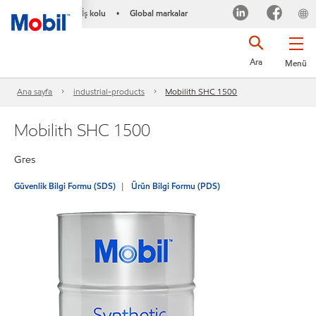
İş kolu
Global markalar
•
Ara
Menü
Ana sayfa
industrial-products
Mobilith SHC 1500
Mobilith SHC 1500
Gres
Güvenlik Bilgi Formu (SDS)
Ürün Bilgi Formu (PDS)