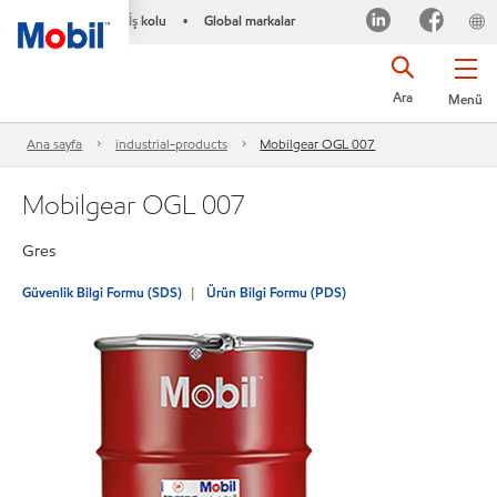
İş kolu
Global markalar
•
Ara
Menü
Ana sayfa
industrial-products
Mobilgear OGL 007
Mobilgear OGL 007
Gres
Güvenlik Bilgi Formu (SDS)
Ürün Bilgi Formu (PDS)