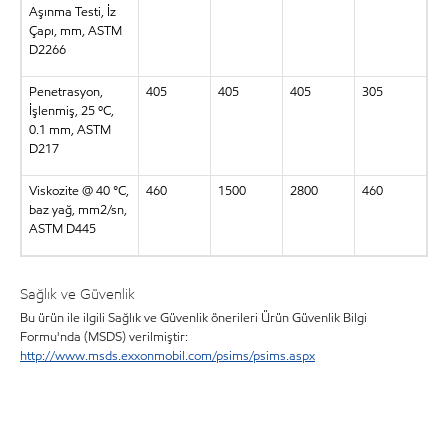
Aşınma Testi, İz
Çapı, mm, ASTM
D2266
Penetrasyon,
405
405
405
305
İşlenmiş, 25 ºC,
0.1 mm, ASTM
D217
Viskozite @ 40 °C,
460
1500
2800
460
baz yağ, mm2/sn,
ASTM D445
Sağlık ve Güvenlik
Bu ürün ile ilgili Sağlık ve Güvenlik önerileri Ürün Güvenlik Bilgi
Formu'nda (MSDS) verilmiştir:
http://www.msds.exxonmobil.com/psims/psims.aspx