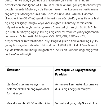
geliştirilen ve dünya çapında teknik destek çalışanları tarafından
desteklenen Mobilgear OGL 007, 009, 2800 ve 461, çok çeşitli endüstriyel
uygulamalarda büyük açık dişlilerde mükemmel koruma ve performans
sağlamıştır. Mobilgear OGL 007, 009, 2800 ve 461, Orijinal Ekipman
Üreticilerinin (OEM'ler) gereksinimlerini ve ağır yüklü, yavaş ila orta hızlı
açık dişliler için yumuşak veya yarı sıvı gres kullanmayı tercih eden
müşterilerin ihtiyaçlarını karşılamak üzere geliştirilmiştir. Bu tip ürünler
için kritik bir ihtiyaç, ağır yüklü dişli dişlerini ayırmak ve yüzey aşınmasını
ve hasarını önlemektir. Mobilgear OGL 007, 009, 2800 ve 461,
araştırmacılarımız tarafından, büyük açık dişlilerin tipik olarak ağır yük /
yavaş hız koşullarında elastohidrodinamik (EHL) film kalınlığına önemli
ölçüde katkıda bulunduğunu gösteren, belirli bir kalitede dağılmış grafit
ile formüle edilmiştir.
Özellikleri
Avantajları ve Sağlayabileceği
Faydalar
Üstün yük taşıma ve aşınma
Aşınmaya karşı üstün koruma ve
önleme özellikleri sağlayan özel
düşük dişli değişim maliyeti
formülasyon
Yarı akışkan NLGI 00 sınıfları için
Verimli çalışma, düşük sıcaklıkta