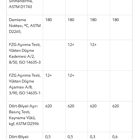
Sınıflandırma,
ASTM D1743
Damlama
180
180
180
180
Noktası, ºC, ASTM
D2265,
FZG Aşınma Testi,
12+
12+
Yükten Düşme
Kademesi A/2,
8/50, ISO 14635-3
FZG Aşınma Testi,
12+
12+
Yükten Düşme
Aşaması A/8,
3/90, ISO 14635-1
Dört-Bilyalı Aşırı
620
620
620
620
Basınç Testi,
Kaynama Yükü,
kgf, ASTM D2596
Dört-Bilyalı
0,5
0,5
0,3
0,6