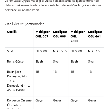
ve kimyasal uygulamalar gibi yüksek sıcaklıklarda çalışan sektörler de
dahil olmak üzere Madencilik endüstrilerinde ve diğer birçok endüstriyel
sektörde kullanılmaktadır.
Özellikler ve Şartnameler
Özellik
Mobilgear
Mobilgear
Mobilgear
Mobilgear
OGL 007
OGL 009
OGL
OGL 461
2800
Sınıf
NLGI 00.5
NLGI 00.5
NLGI 00.5
NLGI 1.5
Renk, Görsel
Siyah
Siyah
Siyah
Siyah
Bakır Şerit
1B
1B
1B
1B
Korozyon, 24 s.,
100 C,
Derecelendirme,
ASTM D4048
Korozyon Önleme
Geçer
Geçer
Geçer
Geçer
Özellikleri,