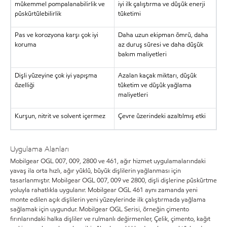
mükemmel pompalanabilirlik ve
iyi ilk çalıştırma ve düşük enerji
püskürtülebilirlik
tüketimi
Pas ve korozyona karşı çok iyi
Daha uzun ekipman ömrü, daha
koruma
az duruş süresi ve daha düşük
bakım maliyetleri
Dişli yüzeyine çok iyi yapışma
Azalan kaçak miktarı, düşük
özelliği
tüketim ve düşük yağlama
maliyetleri
Kurşun, nitrit ve solvent içermez
Çevre üzerindeki azaltılmış etki
Uygulama Alanları
Mobilgear OGL 007, 009, 2800 ve 461, ağır hizmet uygulamalarındaki
yavaş ila orta hızlı, ağır yüklü, büyük dişlilerin yağlanması için
tasarlanmıştır. Mobilgear OGL 007, 009 ve 2800, dişli dişlerine püskürtme
yoluyla rahatlıkla uygulanır. Mobilgear OGL 461 aynı zamanda yeni
monte edilen açık dişlilerin yeni yüzeylerinde ilk çalıştırmada yağlama
sağlamak için uygundur. Mobilgear OGL Serisi, örneğin çimento
fırınlarındaki halka dişliler ve rulmanlı değirmenler, Çelik, çimento, kağıt