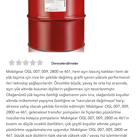
Derecelendirmeler
Mobilgear OGL 007, 009, 2800 ve 461, hem aşırı basınç katıkları hem de
yük taşıma için ince bir şekilde dağılmış grafit içeren yüksek performanslı
ileri teknoloji yağlayıcılardır. Öncelikle büyük, yavaş ile orta hız arasında,
aşırı yük altında bulunan dişlilerin yağlanması için tasarlanmıştır.
Olağanüstü yük taşıma özelliği sağlamanın yanı sıra, olağanüstü koşullar
altında mükemmel yapışma özelliğine ve "savrularak dağılmaya" karşı
dirence sahip olacak şekilde formüle edilmiştir. Mobilgear OGL 007, 009,
2800 ve 461, geleneksel transfer pompaları ile fıçılardan püskürtme
nozullarına kolayca pompalanır. Mobilgear OGL 007, 009, 2800 ve 461'in
kıvamı ve düşük sıcaklık özellikleri, çok çeşitli koşullar altında çalışan
püskürtme uygulamalarına uygundur. Mobilgear OGL 007, 009, 2800 ve
461, büyük açık dişlilerin tipik olarak yüksek yük / yavaş hız işlemlerinde