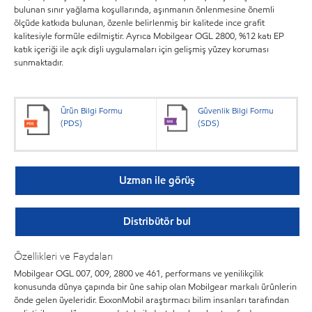
bulunan sınır yağlama koşullarında, aşınmanın önlenmesine önemli
ölçüde katkıda bulunan, özenle belirlenmiş bir kalitede ince grafit
kalitesiyle formüle edilmiştir. Ayrıca Mobilgear OGL 2800, %12 katı EP
katık içeriği ile açık dişli uygulamaları için gelişmiş yüzey koruması
sunmaktadır.
Ürün Bilgi Formu
Güvenlik Bilgi Formu
(PDS)
(SDS)
Uzman ile görüş
Distribütör bul
Özellikleri ve Faydaları
Mobilgear OGL 007, 009, 2800 ve 461, performans ve yenilikçilik
konusunda dünya çapında bir üne sahip olan Mobilgear markalı ürünlerin
önde gelen üyeleridir. ExxonMobil araştırmacı bilim insanları tarafından