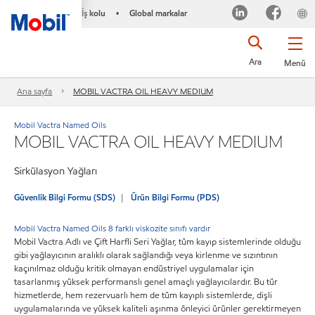
İş kolu
Global markalar
•
Ara
Menü
Ana sayfa
MOBIL VACTRA OIL HEAVY MEDIUM
Mobil Vactra Named Oils
MOBIL VACTRA OIL HEAVY MEDIUM
Sirkülasyon Yağları
Güvenlik Bilgi Formu (SDS)
Ürün Bilgi Formu (PDS)
Mobil Vactra Named Oils 8 farklı viskozite sınıfı vardır
Mobil Vactra Adlı ve Çift Harfli Seri Yağlar, tüm kayıp sistemlerinde olduğu
gibi yağlayıcının aralıklı olarak sağlandığı veya kirlenme ve sızıntının
kaçınılmaz olduğu kritik olmayan endüstriyel uygulamalar için
tasarlanmış yüksek performanslı genel amaçlı yağlayıcılardır. Bu tür
hizmetlerde, hem rezervuarlı hem de tüm kayıplı sistemlerde, dişli
uygulamalarında ve yüksek kaliteli aşınma önleyici ürünler gerektirmeyen