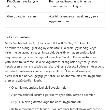
Köpüklenmeye karşı iyi
Pompa kavitasyonunu önler ve
direnç
sirkülasyon verimliliğini artırır
Geniş uygulama alanı
Azaltılmış envanter; azaltılmış yanlış
uygulama riski
Kullanım Yerleri
Mobil Vactra Adlı ve Çift Harfli ve Çift Harfli Yağlar, tüm kayıplı
sistemlerde olduğu gibi yağlayıcının aralıklı olarak uygulandığı veya
kirlenme ve sızıntının kaçınılmaz olduğu kritik olmayan endüstriyel
uygulamalar için önerilen genel amaçlı yağlardır. Düz ve sürtünmesiz
yatakların mükemmel şekilde yağlanmasını sağlarlar. Ayrıca, yüksek
kaçak oranlarının sık takviye gerektirdiği orta dereceli görev sirkülasyonu
ve hidrolik sistemler için de tavsiye edilirler. Ürünler, dökme yağ
sıcaklıklarının 66ºC'yi geçtiği yerlerde kullanılmamalıdır. Özel uygulama
alanları aşağıdakileri içerir:
• Orta hizmet endüstriyel dişli uygulamaları.
• Aşınma önleyici koruma gerektirmeyen sirkülasyon sistemleri
• Düşük ila orta şiddette kağıt makinesi uygulamaları.
• Kritik olmayan takım tezgahı uygulamaları, birçok hava kompresörü