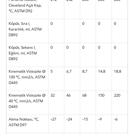
Cleveland Açık Kap,
°C, ASTM D92
Köpük, Sıra I,
0
0
0
0
Kararlılık, ml, ASTM
D892
Köpük, Sekans I,
0
0
0
0
0
Eğilim, ml, ASTM
D892
Kinematik Viskozite @
5
6,7
8,7
14,8
18,8
100 °C, mm2/s, ASTM
D445
Kinematik Viskozite @
32
46
68
150
220
40 °C, mm2/s, ASTM
D445
Akma Noktası, °C,
-27
-24
-15
-9
-6
ASTM D97