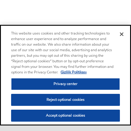
This website uses cookies and other tracking technologies to
enhance user experience and to analyze performance and
traffic on our website. We also share information about your
use of our site with our social media, advertising and analytics
partners, but you may opt out of this sharing by using the
“Reject optional cookies” button or by opt-out preference
signal from your browser. You may find further information and
options in the Privacy Center.
Gizlilik Politikası
Privacy center
Reject optional cookies
Accept optional cookies