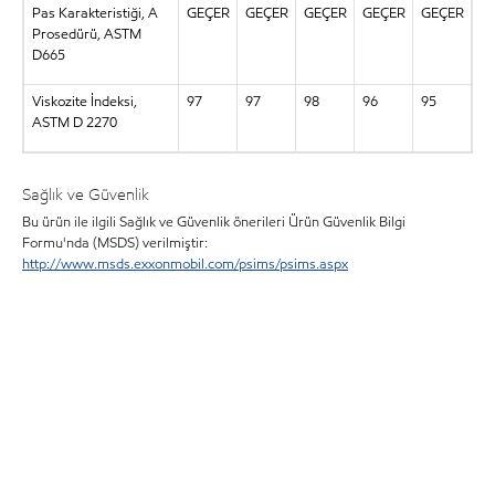
Pas Karakteristiği, A
GEÇER
GEÇER
GEÇER
GEÇER
GEÇER
Prosedürü, ASTM
D665
Viskozite İndeksi,
97
97
98
96
95
ASTM D 2270
Sağlık ve Güvenlik
Bu ürün ile ilgili Sağlık ve Güvenlik önerileri Ürün Güvenlik Bilgi
Formu'nda (MSDS) verilmiştir:
http://www.msds.exxonmobil.com/psims/psims.aspx