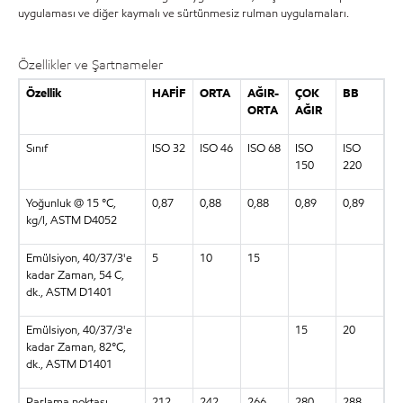
uygulaması ve diğer kaymalı ve sürtünmesiz rulman uygulamaları.
Özellikler ve Şartnameler
Özellik
HAFİF
ORTA
AĞIR-
ÇOK
BB
ORTA
AĞIR
Sınıf
ISO 32
ISO 46
ISO 68
ISO
ISO
150
220
Yoğunluk @ 15 °C,
0,87
0,88
0,88
0,89
0,89
kg/l, ASTM D4052
Emülsiyon, 40/37/3'e
5
10
15
kadar Zaman, 54 C,
dk., ASTM D1401
Emülsiyon, 40/37/3'e
15
20
kadar Zaman, 82°C,
dk., ASTM D1401
Parlama noktası,
212
242
266
280
288