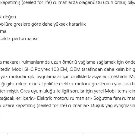
patılmış (sealed for life) rulmanlarda olağanüstü uzun ömür, bilya
rk değeri
liüre greslere göre daha yüksek kararlılık
uma
sıcaklık performansı
eya makaralı rulmanlarında uzun ömürlü yağlama sağlamak için önd
mektedir. Mobil SHC Polyrex 103 EM, OEM tarafından daha kalın bir 
yük motorlar gibi uygulamalar için özellikle tavsiye edilmektedir. 
i gibi, rakip mineral poliüre elektrik motoru greslerinin yanı sıra b
miştir. Gres uyumluluğu ile ilgili sorular için yerel Mobil temsilcini
ağıdakileri içerir:• Elektrik motoru rulmanları• Soğutma fanı rulman
zere kapatılmış (sealed for life) rulmanlar• Düşük yağ ayrışmasını
.