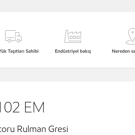
Yük Taşıtları Sahibi
Endüstriyel bakış
Nereden sat
 102 EM
toru Rulman Gresi