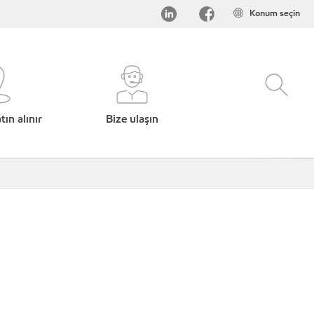
Konum seçin
ın alınır
Bize ulaşın