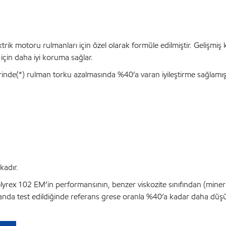
k motoru rulmanları için özel olarak formüle edilmiştir. Gelişmiş ka
çin daha iyi koruma sağlar.
inde(*) rulman torku azalmasında %40’a varan iyileştirme sağlamışt
kadır.
olyrex 102 EM’in performansının, benzer viskozite sınıfından (minera
lmanda test edildiğinde referans grese oranla %40’a kadar daha düşük t