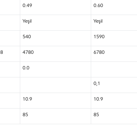
0.49
0.60
Yeşil
Yeşil
540
1590
78
4780
6780
0.0
0,1
10.9
10.9
85
85