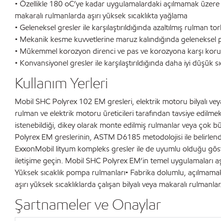
• Özellikle 180 oC’ye kadar uygulamalardaki açılmamak üzere ka
makaralı rulmanlarda aşırı yüksek sıcaklıkta yağlama
• Geleneksel gresler ile karşılaştırıldığında azaltılmış rulman to
• Mekanik kesme kuvvetlerine maruz kalındığında geleneksel po
• Mükemmel korozyon direnci ve pas ve korozyona karşı kor
• Konvansiyonel gresler ile karşılaştırıldığında daha iyi düşük 
Kullanım Yerleri
Mobil SHC Polyrex 102 EM gresleri, elektrik motoru bilyalı v
rulman ve elektrik motoru üreticileri tarafından tavsiye edil
istenebildiği, dikey olarak monte edilmiş rulmanlar veya çok bü
Polyrex EM greslerinin, ASTM D6185 metodolojisi ile belirlendiğ
ExxonMobil lityum kompleks gresler ile de uyumlu olduğu gösteril
iletişime geçin. Mobil SHC Polyrex EM’in temel uygulamaları aş
Yüksek sıcaklık pompa rulmanları• Fabrika dolumlu, açılmamak ü
aşırı yüksek sıcaklıklarda çalışan bilyalı veya makaralı rulmanlar
Şartnameler ve Onaylar