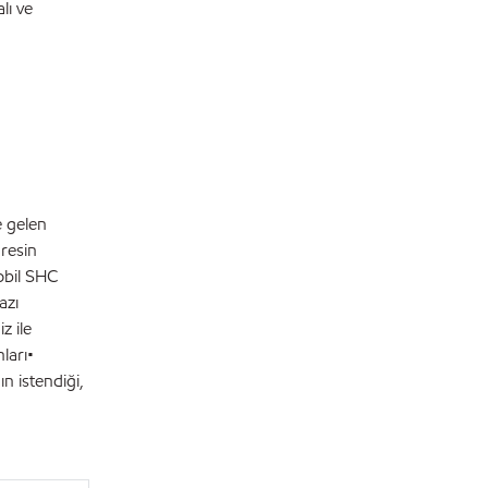
lı ve
e gelen
gresin
Mobil SHC
azı
z ile
ları•
n istendiği,