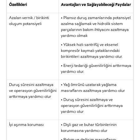
Özellikleri
Avantajları ve Sağlayabileceği Faydalar
Azalan vernik / birikinti
• Plansız duruş zamanlarında potansiyel
oluşum potansiyeli
azalma sağlamak ve hidrolik sistem
parçalarının bakım ihtiyacını azaltmaya
yardımcı olmak
• Yüksek hızlı santrifüj ve eksenel
kompresör kaymalı yataklarındaki
birikintileri azaltmaya yardımcı olur.
• Enerji tedariği güvenilirliğini arttırmaya
yardımcı olur.
Duruş süresini azaltmaya
• Yağ ömrünü uzatarak yağlama
ve operasyon güvenilirliğini
masraflarını azaltmaya yardımcı olur
arttırmaya yardımcı olur
• Duruş süresini azaltmaya ve
operasyon güvenilirliğini arttırmaya
yardımcı olur
İyi aşınma koruması
• Dişli gaz ve buhar türbinlerinin
korunmasına yardımcı olur
• Bakım ve değişim masraflarını