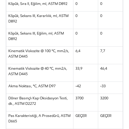
Köpük, Sıra II, Eğilim, ml, ASTM D892
0
0
Köpük, Sekans III, Kararlılık, ml, ASTM
0
0
D892
Köpük, Sekans III, Eğilim, ml, ASTM
0
0
D892
Kinematik Viskozite @ 100 °C, mm2/s,
6,4
7,7
ASTM D445
Kinematik Viskozite @ 40 °C, mm2/s,
33,9
46,4
ASTM D445
Akma Noktası, °C, ASTM D97
-42
-33
Döner Basınçlı Kap Oksidasyon Testi,
3700
3200
dk., ASTM D2272
Pas Karakteristiği, A Prosedürü, ASTM
GEÇER
GEÇER
D665