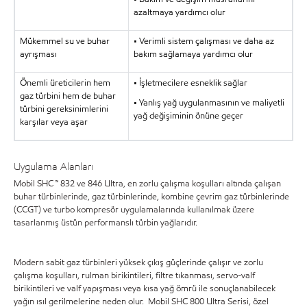
azaltmaya yardımcı olur
Mükemmel su ve buhar
• Verimli sistem çalışması ve daha az
ayrışması
bakım sağlamaya yardımcı olur
Önemli üreticilerin hem
• İşletmecilere esneklik sağlar
gaz türbini hem de buhar
• Yanlış yağ uygulanmasının ve maliyetli
türbini gereksinimlerini
yağ değişiminin önüne geçer
karşılar veya aşar
Uygulama Alanları
Mobil SHC ™ 832 ve 846 Ultra, en zorlu çalışma koşulları altında çalışan
buhar türbinlerinde, gaz türbinlerinde, kombine çevrim gaz türbinlerinde
(CCGT) ve turbo kompresör uygulamalarında kullanılmak üzere
tasarlanmış üstün performanslı türbin yağlarıdır.
Modern sabit gaz türbinleri yüksek çıkış güçlerinde çalışır ve zorlu
çalışma koşulları, rulman birikintileri, filtre tıkanması, servo-valf
birikintileri ve valf yapışması veya kısa yağ ömrü ile sonuçlanabilecek
yağın ısıl gerilmelerine neden olur. Mobil SHC 800 Ultra Serisi, özel