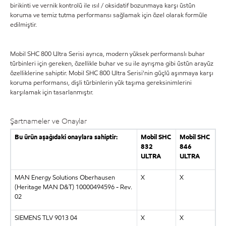
birikinti ve vernik kontrolü ile ısıl / oksidatif bozunmaya karşı üstün
koruma ve temiz tutma performansı sağlamak için özel olarak formüle
edilmiştir.
Mobil SHC 800 Ultra Serisi ayrıca, modern yüksek performanslı buhar
türbinleri için gereken, özellikle buhar ve su ile ayrışma gibi üstün arayüz
özelliklerine sahiptir. Mobil SHC 800 Ultra Serisi'nin güçlü aşınmaya karşı
koruma performansı, dişli türbinlerin yük taşıma gereksinimlerini
karşılamak için tasarlanmıştır.
Şartnameler ve Onaylar
Bu ürün aşağıdaki onaylara sahiptir:
Mobil SHC
Mobil SHC
832
846
ULTRA
ULTRA
MAN Energy Solutions Oberhausen
X
X
(Heritage MAN D&T) 10000494596 - Rev.
02
SIEMENS TLV 9013 04
X
X