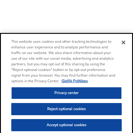
This website uses cookies and other tracking technologies to
enhance user experience and to analyze performance and
traffic on our website. We also share information about your
use of our site with our social media, advertising and analytics
partners, but you may opt out of this sharing by using the
“Reject optional cookies” button or by opt-out preference
signal from your browser. You may find further information and
options in the Privacy Center.
Gizlilik Politikası
Privacy center
Reject optional cookies
Accept optional cookies