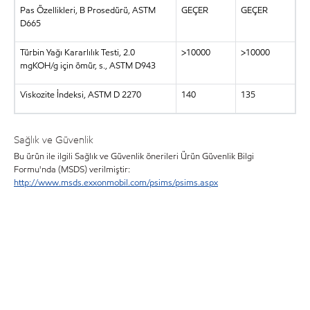
Pas Özellikleri, B Prosedürü, ASTM
GEÇER
GEÇER
D665
Türbin Yağı Kararlılık Testi, 2.0
>10000
>10000
mgKOH/g için ömür, s., ASTM D943
Viskozite İndeksi, ASTM D 2270
140
135
Sağlık ve Güvenlik
Bu ürün ile ilgili Sağlık ve Güvenlik önerileri Ürün Güvenlik Bilgi
Formu'nda (MSDS) verilmiştir:
http://www.msds.exxonmobil.com/psims/psims.aspx