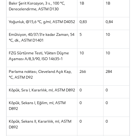
Bakır Şerit Korozyon, 3 s., 100 °C,
1B
1B
Derecelendirme, ASTM D130
Yoğunluk, @15,6 °C, g/ml, ASTM D4052
0,83
0,84
Emülsiyon, 40/37/3'e kadar Zaman, 54
5
10
°C, dk., ASTM D1401
FZG Sürtünme Testi, Yükten Düşme
10
10
Aşaması A/8,3/90, ISO 14635-1
Parlama noktası, Cleveland Açık Kap,
266
284
°C, ASTM D92
Köpük, Sıra I, Kararlılık, ml, ASTM D892
0
0
Köpük, Sekans I, Eğilim, ml, ASTM
0
0
D892
Köpük, Sekans II, Kararlılık, ml, ASTM
0
0
D892