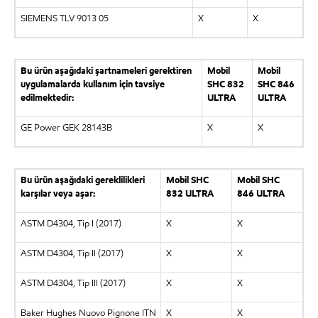
SIEMENS TLV 9013 05
X
X
Bu ürün aşağıdaki şartnameleri gerektiren
Mobil
Mobil
uygulamalarda kullanım için tavsiye
SHC 832
SHC 846
edilmektedir:
ULTRA
ULTRA
GE Power GEK 28143B
X
X
Bu ürün aşağıdaki gereklilikleri
Mobil SHC
Mobil SHC
karşılar veya aşar:
832 ULTRA
846 ULTRA
ASTM D4304, Tip I (2017)
X
X
ASTM D4304, Tip II (2017)
X
X
ASTM D4304, Tip III (2017)
X
X
Baker Hughes Nuovo Pignone ITN
X
X