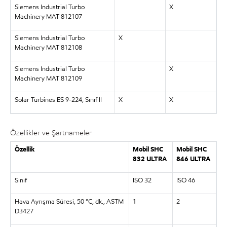
Siemens Industrial Turbo
X
Machinery MAT 812107
Siemens Industrial Turbo
X
Machinery MAT 812108
Siemens Industrial Turbo
X
Machinery MAT 812109
Solar Turbines ES 9-224, Sınıf II
X
X
Özellikler ve Şartnameler
Özellik
Mobil SHC
Mobil SHC
832 ULTRA
846 ULTRA
Sınıf
ISO 32
ISO 46
Hava Ayrışma Süresi, 50 °C, dk., ASTM
1
2
D3427