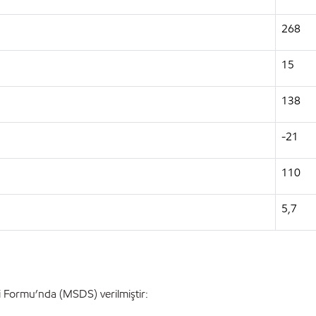
268
15
138
-21
110
5,7
lgi Formu’nda (MSDS) verilmiştir: