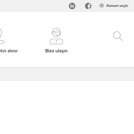
Konum seçin
ın alınır
Bize ulaşın