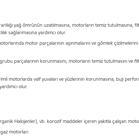
ararlılığı yağ ömrünün uzatılmasına, motorların temiz tutulmasına, fil
klılık sağlanmasına yardımcı olur.
 motorlarında motor parçalarının aşınmalarını ve gömlek çizilmelerini
rubu parçalarının korunmasını, motorların temiz tutulmasını ve fil
rimli motorlarda valf yuvaları ve yüzlerinin korunmasına, buji perfo
yardımcı olur.
nik Halojenler), vb. korozif maddeler içeren yakıtla çalışan moto
 gaz motorları