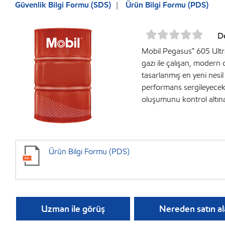
Güvenlik Bilgi Formu (SDS)
Ürün Bilgi Formu (PDS)
De
Mobil Pegasus™ 605 Ultra 
gazı ile çalışan, modern
tasarlanmış en yeni nesi
performans sergileyecek ş
oluşumunu kontrol altına
Ürün Bilgi Formu (PDS)
Uzman ile görüş
Nereden satın al