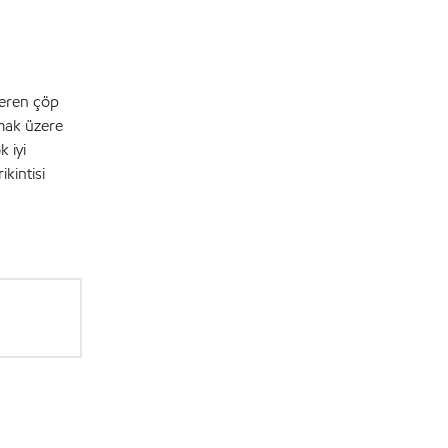
içeren çöp
lmak üzere
 iyi
kintisi