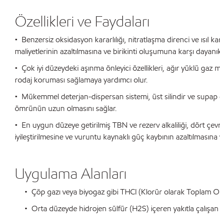
Özellikleri ve Faydaları
• Benzersiz oksidasyon kararlılığı, nitratlaşma direnci ve ısıl k
maliyetlerinin azaltılmasına ve birikinti oluşumuna karşı dayanı
• Çok iyi düzeydeki aşınma önleyici özellikleri, ağır yüklü gaz
rodaj koruması sağlamaya yardımcı olur.
• Mükemmel deterjan-dispersan sistemi, üst silindir ve supap g
ömrünün uzun olmasını sağlar.
• En uygun düzeye getirilmiş TBN ve rezerv alkaliliği, dört çev
iyileştirilmesine ve vuruntu kaynaklı güç kaybının azaltılmasına 
Uygulama Alanları
• Çöp gazı veya biyogaz gibi THCl (Klorür olarak Toplam Orga
• Orta düzeyde hidrojen sülfür (H2S) içeren yakıtla çalışan