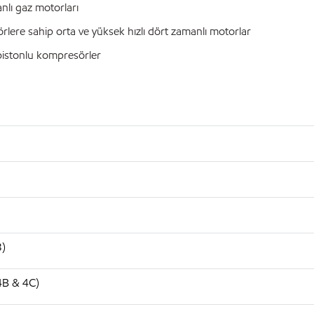
lı gaz motorları
lere sahip orta ve yüksek hızlı dört zamanlı motorlar
pistonlu kompresörler
3)
 4B & 4C)