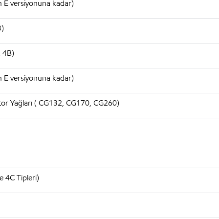
n E versiyonuna kadar)
3)
& 4B)
n E versiyonuna kadar)
otor Yağları ( CG132, CG170, CG260)
 4C Tipleri)