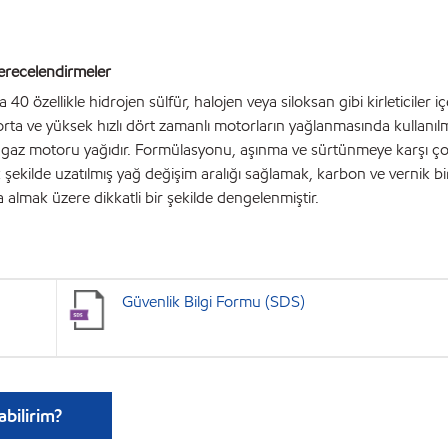
recelendirmeler
40 özellikle hidrojen sülfür, halojen veya siloksan gibi kirleticiler 
 orta ve yüksek hızlı dört zamanlı motorların yağlanmasında kullanı
l gaz motoru yağıdır. Formülasyonu, aşınma ve sürtünmeye karşı çok
ekilde uzatılmış yağ değişim aralığı sağlamak, karbon ve vernik biri
 almak üzere dikkatli bir şekilde dengelenmiştir.
Güvenlik Bilgi Formu (SDS)
abilirim?