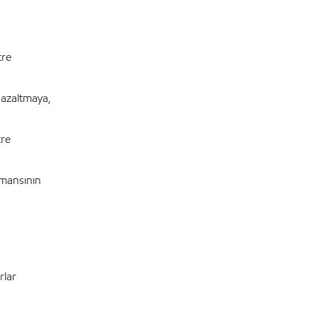
tre
 azaltmaya,
tre
rmansının
rlar