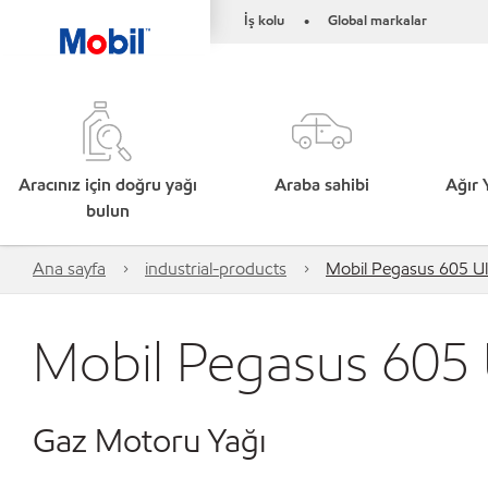
İş kolu
Global markalar
•
Aracınız için doğru yağı
Araba sahibi
Ağır 
bulun
Ana sayfa
industrial-products
Mobil Pegasus 605 Ul
Mobil Pegasus 605 
Gaz Motoru Yağı