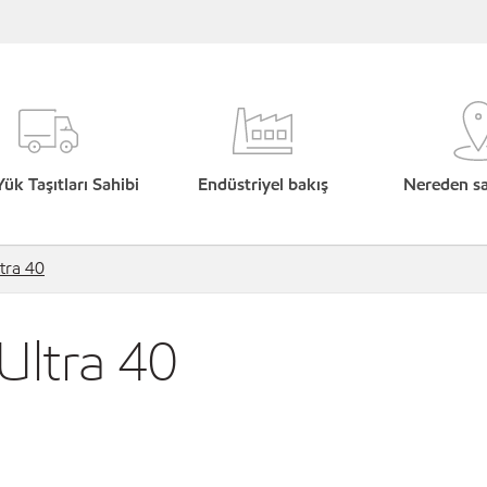
Yük Taşıtları Sahibi
Endüstriyel bakış
Nereden sat
tra 40
Ultra 40