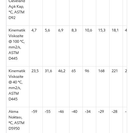
Cleveland
Açık Kap,
°C, ASTM
D92
Kinematik
4,7
5,6
6,9
8,3
10,6
15,3
18,1
4,9
Viskozite
@ 100 °C,
mm2/s,
ASTM
D445
Kinematik
23,5
31,6
46,2
65
96
168
221
23,6
Viskozite
@ 40 °C,
mm2/s,
ASTM
D445
Akma
-59
-55
-46
-40
-34
-29
-28
-58
Noktası,
ºC, ASTM
D5950