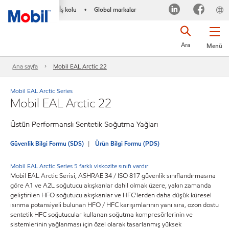
İş kolu
Global markalar
•
Ara
Menü
Ana sayfa
Mobil EAL Arctic 22
Mobil EAL Arctic Series
Mobil EAL Arctic 22
Üstün Performanslı Sentetik Soğutma Yağları
Güvenlik Bilgi Formu (SDS)
Ürün Bilgi Formu (PDS)
Mobil EAL Arctic Series 5 farklı viskozite sınıfı vardır
Mobil EAL Arctic Serisi, ASHRAE 34 / ISO 817 güvenlik sınıflandırmasına
göre A1 ve A2L soğutucu akışkanlar dahil olmak üzere, yakın zamanda
geliştirilen HFO soğutucu akışkanlar ve HFC'lerden daha düşük küresel
ısınma potansiyeli bulunan HFO / HFC karışımlarının yanı sıra, ozon dostu
sentetik HFC soğutucular kullanan soğutma kompresörlerinin ve
sistemlerinin yağlanması için özel olarak tasarlanmış yüksek