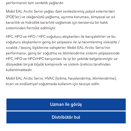
performanslı tam sentetik yağlardır.
Mobil EAL Arctic Serisi yağlar, özel sentezlenmiş polyol esterlerden
(POE'ler) ve olağanüstü yağlama, aşınma koruması, kimyasal ve ısıl
kararlılık ve hidrolitik kararlılık sağlamak için benzersiz bir katık
sisteminden formüle edilmiştir.
HFC, HFO ve HFO / HFC soğutucu akışkanları ile karışabilirler ve bu
soğutucu akışkanların geniş bir yelpazesi ile iyi tanımlanmış viskozite /
sıcaklık / basınç ilişkilerine sahiptirler. Mobil EAL Arctic Serisi’nin
performansı, geniş bir soğutma ve iklimlendirme sistemi yelpazesinde
HFC, HFO ve HFO/HFC karışımları ile iyi bir şekilde belgelenmiştir ve
dünyadaki birçok büyük kompresör ve sistem üreticisi tarafından
kullanılmaktadır.
Mobil EAL Arctic Serisi, HVAC (Isıtma, havalandırma, iklimlendirme),
ticari ve endüstriyel soğutmada kullanım için tavsiye edilir.
Uzman ile görüş
Distribütör bul