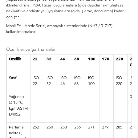
iklimlendirme: HVAC) ticari uygulamalara (gıda depolama-muhafaza,
nakliyat) ve endüstriyel uygulamalara (gıda işleme, dondurma) kadar
geniştir.
Mobil EAL Arctic Serisi, amonyak sistemlerinde (NH3 / R-717)
kullanılmamalıdır.
Özellikler ve Şartnameler
Özellik
22
32
46
68
100
170
220
22
CC
Sınıf
ISO
ISO
ISO
ISO
ISO
ISO
ISO
22
32
46
68
100
220
22
Yoğunluk
0,98
@ 15 °C,
kg/l, ASTM
D4052
Parlama
252
250
258
256
271
279
285
259
noktası,