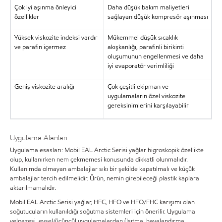
Çok iyi aşınma önleyici
Daha düşük bakım maliyetleri
özellikler
sağlayan düşük kompresör aşınması
Yüksek viskozite indeksi vardır
Mükemmel düşük sıcaklık
ve parafin içermez
akışkanlığı, parafinli birikinti
oluşumunun engellenmesi ve daha
iyi evaporatör verimliliği
Geniş viskozite aralığı
Çok çeşitli ekipman ve
uygulamaların özel viskozite
gereksinimlerini karşılayabilir
Uygulama Alanları
Uygulama esasları: Mobil EAL Arctic Serisi yağlar higroskopik özellikte
olup, kullanırken nem çekmemesi konusunda dikkatli olunmalıdır.
Kullanımda olmayan ambalajlar sıkı bir şekilde kapatılmalı ve küçük
ambalajlar tercih edilmelidir. Ürün, nemin girebileceği plastik kaplara
aktarılmamalıdır.
Mobil EAL Arctic Serisi yağlar, HFC, HFO ve HFO/FHC karışımı olan
soğutucuların kullanıldığı soğutma sistemleri için önerilir. Uygulama
yelpazesi, evsel/üçüncül uygulamalardan (Isıtma, havalandırma,