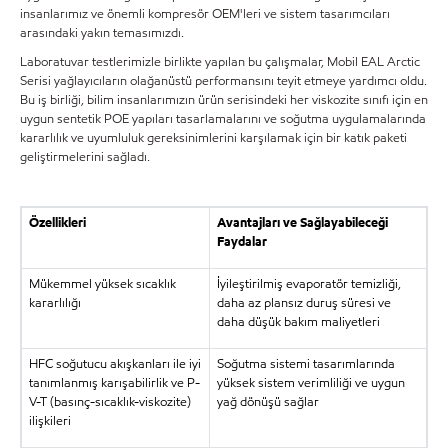
insanlarımız ve önemli kompresör OEM'leri ve sistem tasarımcıları
arasındaki yakın temasımızdı.
Laboratuvar testlerimizle birlikte yapılan bu çalışmalar, Mobil EAL Arctic
Serisi yağlayıcıların olağanüstü performansını teyit etmeye yardımcı oldu.
Bu iş birliği, bilim insanlarımızın ürün serisindeki her viskozite sınıfı için en
uygun sentetik POE yapıları tasarlamalarını ve soğutma uygulamalarında
kararlılık ve uyumluluk gereksinimlerini karşılamak için bir katık paketi
geliştirmelerini sağladı.
Özellikleri
Avantajları ve Sağlayabileceği
Faydalar
Mükemmel yüksek sıcaklık
İyileştirilmiş evaporatör temizliği,
kararlılığı
daha az plansız duruş süresi ve
daha düşük bakım maliyetleri
HFC soğutucu akışkanları ile iyi
Soğutma sistemi tasarımlarında
tanımlanmış karışabilirlik ve P-
yüksek sistem verimliliği ve uygun
V-T (basınç-sıcaklık-viskozite)
yağ dönüşü sağlar
ilişkileri