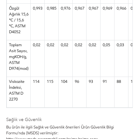
Özgül
0,993
0,985
0,976
0,967
0,967
0,969
0,966
0,99
Ağırlık 15,6
°C / 15,6
°C, ASTM
D4052
Toplam
0,02
0,02
0,02
0,02
0,02
0,05
0,03
0,03
Asit Sayısı,
mgKOH/g,
ASTM
D974(mod)
Viskozite
114
115
104
96
93
91
88
134
İndeksi,
ASTM D
2270
Sağlık ve Güvenlik
Bu ürün ile ilgili Sağlık ve Güvenlik önerileri Ürün Güvenlik Bilgi
Formu’nda (MSDS) verilmiştir:
http://www.msds.exxonmobil.com/psims/psims.aspx