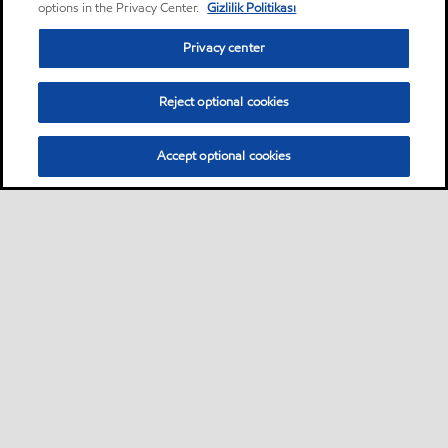
options in the Privacy Center.
Gizlilik Politikası
Privacy center
Reject optional cookies
Accept optional cookies
Sitemap
Global
Bize ulaşın
PDS - (Ürün bilgi formu)
•
•
•
•