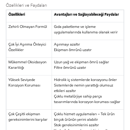
Özellikleri ve Faydaları
Özellikleri
Avantajları ve Sağlayabileceği Faydalar
Zehirli Olmayan Formül
Gıda paketleme ve işleme
uygulamalarında kullanıma olanak verir
Çok İyi Aşınma Önleyici
Aşınmayı azaltır
Özellikler
Ekipman ömrünü uzatır
Mükemmel Oksidasyon
Uzun yağ ve ekipman ömrü sağlar
Kararlılığı
Filtre ömrünü uzatır
Yüksek Seviyede
Hidrolik iç sistemlerde korozyonu önler
Korozyon Koruması
Sistemlerde nemin yarattığı olumsuz
etkileri azaltır
Çoklu metalürjiye sahip parça
tasarımlarında korozyon koruması sağlar
Çok Çeşitli ekipman
Çoklu hizmet uygulamaları – Tek ürün
gereksinimlerini karşılar
birçok ürünün yerini alabilir
Stok gereksinimlerini azaltır