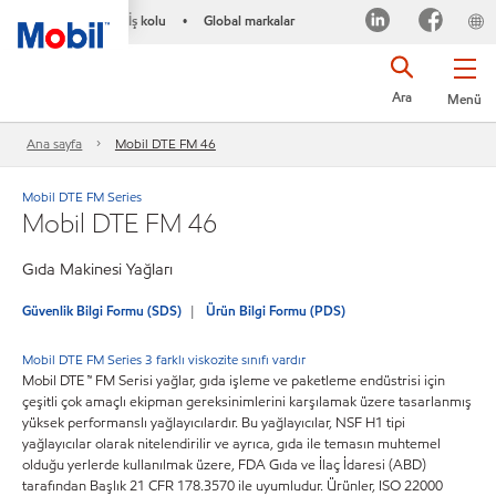
İş kolu
Global markalar
•
Ara
Menü
Ana sayfa
Mobil DTE FM 46
Mobil DTE FM Series
Mobil DTE FM 46
Gıda Makinesi Yağları
Güvenlik Bilgi Formu (SDS)
Ürün Bilgi Formu (PDS)
Mobil DTE FM Series 3 farklı viskozite sınıfı vardır
Mobil DTE ™ FM Serisi yağlar, gıda işleme ve paketleme endüstrisi için
çeşitli çok amaçlı ekipman gereksinimlerini karşılamak üzere tasarlanmış
yüksek performanslı yağlayıcılardır. Bu yağlayıcılar, NSF H1 tipi
yağlayıcılar olarak nitelendirilir ve ayrıca, gıda ile temasın muhtemel
olduğu yerlerde kullanılmak üzere, FDA Gıda ve İlaç İdaresi (ABD)
tarafından Başlık 21 CFR 178.3570 ile uyumludur. Ürünler, ISO 22000