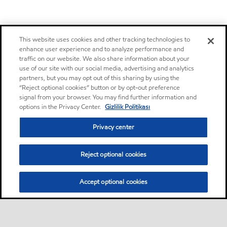
This website uses cookies and other tracking technologies to
enhance user experience and to analyze performance and
traffic on our website. We also share information about your
use of our site with our social media, advertising and analytics
partners, but you may opt out of this sharing by using the
“Reject optional cookies” button or by opt-out preference
signal from your browser. You may find further information and
options in the Privacy Center.
Gizlilik Politikası
Privacy center
Reject optional cookies
Accept optional cookies