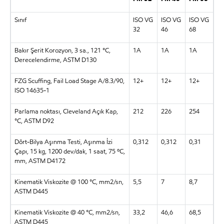
Sınıf
ISO VG
ISO VG
ISO VG
32
46
68
Bakır Şerit Korozyon, 3 sa., 121 °C,
1A
1A
1A
Derecelendirme, ASTM D130
FZG Scuffing, Fail Load Stage A/8.3/90,
12+
12+
12+
ISO 14635-1
Parlama noktası, Cleveland Açık Kap,
212
226
254
°C, ASTM D92
Dört-Bilya Aşınma Testi, Aşınma İzi
0,312
0,312
0,31
Çapı, 15 kg, 1200 dev/dak, 1 saat, 75 ºC,
mm, ASTM D4172
Kinematik Viskozite @ 100 °C, mm2/sn,
5,5
7
8,7
ASTM D445
Kinematik Viskozite @ 40 °C, mm2/sn,
33,2
46,6
68,5
ASTM D445