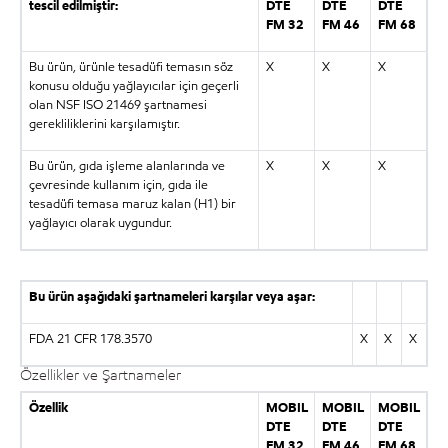
tescil edilmiştir:
DTE
DTE
DTE
FM 32
FM 46
FM 68
Bu ürün, ürünle tesadüfi temasın söz
X
X
X
konusu olduğu yağlayıcılar için geçerli
olan NSF ISO 21469 şartnamesi
gerekliliklerini karşılamıştır.
Bu ürün, gıda işleme alanlarında ve
X
X
X
çevresinde kullanım için, gıda ile
tesadüfi temasa maruz kalan (H1) bir
yağlayıcı olarak uygundur.
Bu ürün aşağıdaki şartnameleri karşılar veya aşar:
FDA 21 CFR 178.3570
X
X
X
Özellikler ve Şartnameler
Özellik
MOBIL
MOBIL
MOBIL
DTE
DTE
DTE
FM 32
FM 46
FM 68