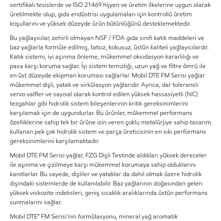
sertifikalı tesislerde ve ISO 21469 hijyen ve üretim ilkelerine uygun olarak
üretilmekte olup, gıda endüstrisi uygulamaları için kontrollü üretim
koşullarını ve yüksek düzeyde ürün bütünlüğünü desteklemektedir.
Bu yağlayıcılar, zehirli olmayan NSF / FDA gıda sınıfı katık maddeleri ve
baz yağlarla formüle edilmiş, tatsız, kokusuz, üstün kaliteli yağlayıcılardır.
Katık sistemi, iyi aşınma önleme, mükemmel oksidasyon kararlılığı ve
pasa karşı koruma sağlar. İyi sistem temizliği, uzun yağ ve filtre ömrü ile
en üst düzeyde ekipman koruması sağlarlar. Mobil DTE FM Serisi yağlar
mükemmel dişli, yatak ve sirkülasyon yağlarıdır. Ayrıca, dar toleranslı
servo valfler ve sayısal olarak kontrol edilen yüksek hassasiyetli (NC)
tezgahlar gibi hidrolik sistem bileşenlerinin kritik gereksinimlerini
karşılamak için de uygundurlar. Bu ürünler, mükemmel performans
özelliklerine sahip tek bir ürüne izin veren çoklu metalürjiye sahip tasarım
kullanan pek çok hidrolik sistem ve parça üreticisinin en sıkı performans
gereksinimlerini karşılamaktadır.
Mobil DTE FM Serisi yağlar, FZG Dişli Testinde aldıkları yüksek dereceler
ile aşınma ve çizilmeye karşı mükemmel korumaya sahip olduklarını
kanıtlarlar. Bu sayede, dişliler ve yataklar da dahil olmak üzere hidrolik
dışındaki sistemlerde de kullanılabilir. Baz yağlarının doğasından gelen
yüksek viskozite indeksleri, geniş sıcaklık aralıklarında üstün performans
sunmalarını sağlar.
Mobil DTE™ FM Serisi'nin formülasyonu, mineral yağ aromatik