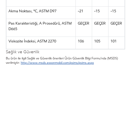
Akma Noktası, °C, ASTM D97
-21
-15
-15
Pas Karakteristiği, A Prosedürü, ASTM
GEÇER
GEÇER
GEÇER
D665
Viskozite İndeksi, ASTM 2270
106
105
101
Sağlık ve Güvenlik
Bu ürün ile ilgili Sağlık ve Güvenlik önerileri Ürün Güvenlik Bilgi Formu’nda (MSDS)
verilmiştir:
http://www.msds.exxonmobil.com/psims/psims.aspx