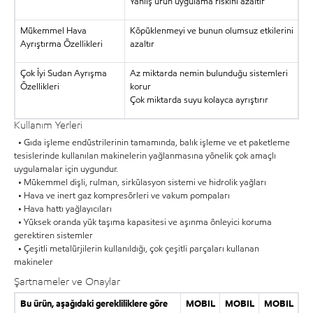
Yanlış ürün uygulama riskini azaltır
Mükemmel Hava
Köpüklenmeyi ve bunun olumsuz etkilerini
Ayrıştırma Özellikleri
azaltır
Çok İyi Sudan Ayrışma
Az miktarda nemin bulunduğu sistemleri
Özellikleri
korur
Çok miktarda suyu kolayca ayrıştırır
Kullanım Yerleri
• Gıda işleme endüstrilerinin tamamında, balık işleme ve et paketleme
tesislerinde kullanılan makinelerin yağlanmasına yönelik çok amaçlı
uygulamalar için uygundur.
• Mükemmel dişli, rulman, sirkülasyon sistemi ve hidrolik yağları
• Hava ve inert gaz kompresörleri ve vakum pompaları
• Hava hattı yağlayıcıları
• Yüksek oranda yük taşıma kapasitesi ve aşınma önleyici koruma
gerektiren sistemler
• Çeşitli metalürjilerin kullanıldığı, çok çeşitli parçaları kullanan
makineler
Şartnameler ve Onaylar
Bu ürün, aşağıdaki gerekliliklere göre
MOBIL
MOBIL
MOBIL