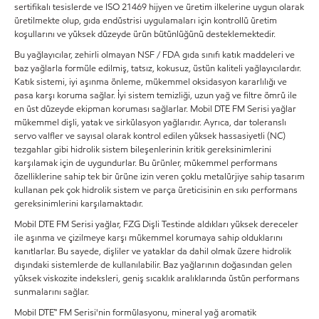
sertifikalı tesislerde ve ISO 21469 hijyen ve üretim ilkelerine uygun olarak
üretilmekte olup, gıda endüstrisi uygulamaları için kontrollü üretim
koşullarını ve yüksek düzeyde ürün bütünlüğünü desteklemektedir.
Bu yağlayıcılar, zehirli olmayan NSF / FDA gıda sınıfı katık maddeleri ve
baz yağlarla formüle edilmiş, tatsız, kokusuz, üstün kaliteli yağlayıcılardır.
Katık sistemi, iyi aşınma önleme, mükemmel oksidasyon kararlılığı ve
pasa karşı koruma sağlar. İyi sistem temizliği, uzun yağ ve filtre ömrü ile
en üst düzeyde ekipman koruması sağlarlar. Mobil DTE FM Serisi yağlar
mükemmel dişli, yatak ve sirkülasyon yağlarıdır. Ayrıca, dar toleranslı
servo valfler ve sayısal olarak kontrol edilen yüksek hassasiyetli (NC)
tezgahlar gibi hidrolik sistem bileşenlerinin kritik gereksinimlerini
karşılamak için de uygundurlar. Bu ürünler, mükemmel performans
özelliklerine sahip tek bir ürüne izin veren çoklu metalürjiye sahip tasarım
kullanan pek çok hidrolik sistem ve parça üreticisinin en sıkı performans
gereksinimlerini karşılamaktadır.
Mobil DTE FM Serisi yağlar, FZG Dişli Testinde aldıkları yüksek dereceler
ile aşınma ve çizilmeye karşı mükemmel korumaya sahip olduklarını
kanıtlarlar. Bu sayede, dişliler ve yataklar da dahil olmak üzere hidrolik
dışındaki sistemlerde de kullanılabilir. Baz yağlarının doğasından gelen
yüksek viskozite indeksleri, geniş sıcaklık aralıklarında üstün performans
sunmalarını sağlar.
Mobil DTE™ FM Serisi'nin formülasyonu, mineral yağ aromatik