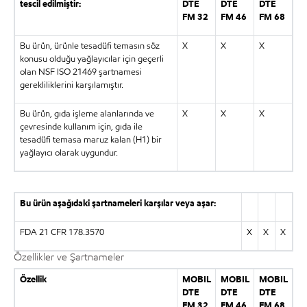
tescil edilmiştir:
DTE
DTE
DTE
FM 32
FM 46
FM 68
Bu ürün, ürünle tesadüfi temasın söz
X
X
X
konusu olduğu yağlayıcılar için geçerli
olan NSF ISO 21469 şartnamesi
gerekliliklerini karşılamıştır.
Bu ürün, gıda işleme alanlarında ve
X
X
X
çevresinde kullanım için, gıda ile
tesadüfi temasa maruz kalan (H1) bir
yağlayıcı olarak uygundur.
Bu ürün aşağıdaki şartnameleri karşılar veya aşar:
FDA 21 CFR 178.3570
X
X
X
Özellikler ve Şartnameler
Özellik
MOBIL
MOBIL
MOBIL
DTE
DTE
DTE
FM 32
FM 46
FM 68