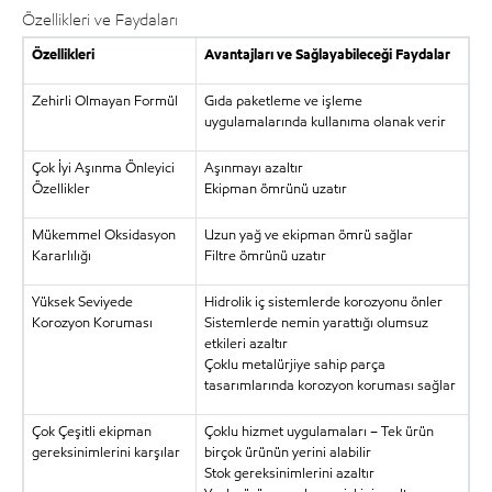
Özellikleri ve Faydaları
Özellikleri
Avantajları ve Sağlayabileceği Faydalar
Zehirli Olmayan Formül
Gıda paketleme ve işleme
uygulamalarında kullanıma olanak verir
Çok İyi Aşınma Önleyici
Aşınmayı azaltır
Özellikler
Ekipman ömrünü uzatır
Mükemmel Oksidasyon
Uzun yağ ve ekipman ömrü sağlar
Kararlılığı
Filtre ömrünü uzatır
Yüksek Seviyede
Hidrolik iç sistemlerde korozyonu önler
Korozyon Koruması
Sistemlerde nemin yarattığı olumsuz
etkileri azaltır
Çoklu metalürjiye sahip parça
tasarımlarında korozyon koruması sağlar
Çok Çeşitli ekipman
Çoklu hizmet uygulamaları – Tek ürün
gereksinimlerini karşılar
birçok ürünün yerini alabilir
Stok gereksinimlerini azaltır