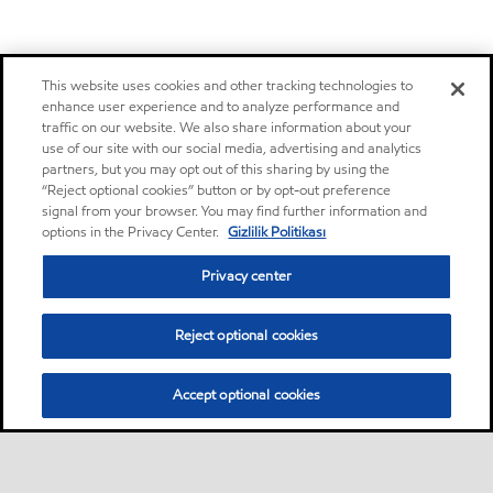
This website uses cookies and other tracking technologies to
enhance user experience and to analyze performance and
traffic on our website. We also share information about your
use of our site with our social media, advertising and analytics
partners, but you may opt out of this sharing by using the
“Reject optional cookies” button or by opt-out preference
signal from your browser. You may find further information and
options in the Privacy Center.
Gizlilik Politikası
Privacy center
Reject optional cookies
Accept optional cookies