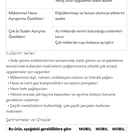
Yanlış ürün uygulama riskini azaltır
Mükemmel Hava
Köpüklenmeyi ve bunun olumsuz etkilerini
Ayrıştırma Özellikleri
azaltır
Çok İyi Sudan Ayrışma
Az miktarda nemin bulunduğu sistemleri
Özellikleri
korur
Çok miktarda suyu kolayca ayrıştırır
Kullanım Yerleri
• Gıda işleme endüstrilerinin tamamında, balık işleme ve et paketleme
tesislerinde kullanılan makinelerin yağlanmasına yönelik çok amaçlı
uygulamalar için uygundur.
• Mükemmel dişli, rulman, sirkülasyon sistemi ve hidrolik yağları
• Hava ve inert gaz kompresörleri ve vakum pompaları
• Hava hattı yağlayıcıları
• Yüksek oranda yük taşıma kapasitesi ve aşınma önleyici koruma
gerektiren sistemler
• Çeşitli metalürjilerin kullanıldığı, çok çeşitli parçaları kullanan
makineler
Şartnameler ve Onaylar
Bu ürün, aşağıdaki gerekliliklere göre
MOBIL
MOBIL
MOBIL