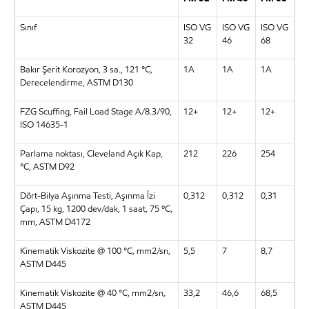
Sınıf
ISO VG
ISO VG
ISO VG
32
46
68
Bakır Şerit Korozyon, 3 sa., 121 °C,
1A
1A
1A
Derecelendirme, ASTM D130
FZG Scuffing, Fail Load Stage A/8.3/90,
12+
12+
12+
ISO 14635-1
Parlama noktası, Cleveland Açık Kap,
212
226
254
°C, ASTM D92
Dört-Bilya Aşınma Testi, Aşınma İzi
0,312
0,312
0,31
Çapı, 15 kg, 1200 dev/dak, 1 saat, 75 ºC,
mm, ASTM D4172
Kinematik Viskozite @ 100 °C, mm2/sn,
5,5
7
8,7
ASTM D445
Kinematik Viskozite @ 40 °C, mm2/sn,
33,2
46,6
68,5
ASTM D445