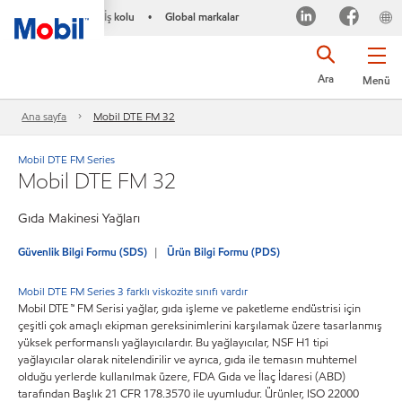
İş kolu
Global markalar
•
Ara
Menü
Ana sayfa
Mobil DTE FM 32
Mobil DTE FM Series
Mobil DTE FM 32
Gıda Makinesi Yağları
Güvenlik Bilgi Formu (SDS)
Ürün Bilgi Formu (PDS)
Mobil DTE FM Series 3 farklı viskozite sınıfı vardır
Mobil DTE ™ FM Serisi yağlar, gıda işleme ve paketleme endüstrisi için
çeşitli çok amaçlı ekipman gereksinimlerini karşılamak üzere tasarlanmış
yüksek performanslı yağlayıcılardır. Bu yağlayıcılar, NSF H1 tipi
yağlayıcılar olarak nitelendirilir ve ayrıca, gıda ile temasın muhtemel
olduğu yerlerde kullanılmak üzere, FDA Gıda ve İlaç İdaresi (ABD)
tarafından Başlık 21 CFR 178.3570 ile uyumludur. Ürünler, ISO 22000