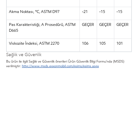
Akma Noktası, °C, ASTM D97
-21
-15
-15
Pas Karakteristiği, A Prosedürü, ASTM
GEÇER
GEÇER
GEÇER
D665
Viskozite İndeksi, ASTM 2270
106
105
101
Sağlık ve Güvenlik
Bu ürün ile ilgili Sağlık ve Güvenlik önerileri Ürün Güvenlik Bilgi Formu’nda (MSDS)
verilmiştir:
http://www.msds.exxonmobil.com/psims/psims.aspx