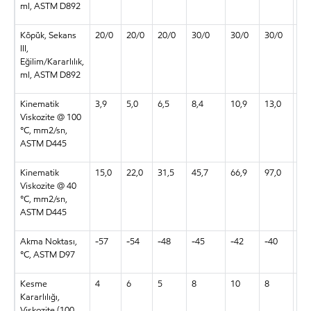
ml, ASTM D892
Köpük, Sekans
20/0
20/0
20/0
30/0
30/0
30/0
30
III,
Eğilim/Kararlılık,
ml, ASTM D892
Kinematik
3,9
5,0
6,5
8,4
10,9
13,0
17,
Viskozite @ 100
°C, mm2/sn,
ASTM D445
Kinematik
15,0
22,0
31,5
45,7
66,9
97,0
14
Viskozite @ 40
°C, mm2/sn,
ASTM D445
Akma Noktası,
-57
-54
-48
-45
-42
-40
-3
°C, ASTM D97
Kesme
4
6
5
8
10
8
7
Kararlılığı,
Viskozite (100