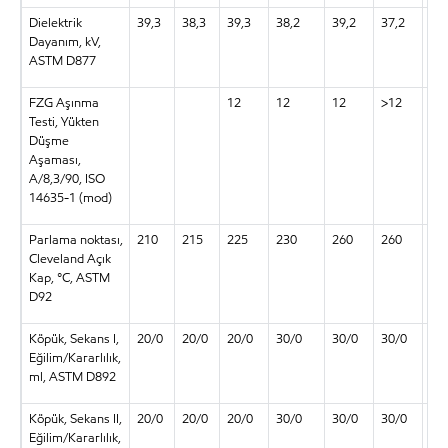
Dielektrik
39,3
38,3
39,3
38,2
39,2
37,2
37,
Dayanım, kV,
ASTM D877
FZG Aşınma
12
12
12
>12
>1
Testi, Yükten
Düşme
Aşaması,
A/8,3/90, ISO
14635-1 (mod)
Parlama noktası,
210
215
225
230
260
260
27
Cleveland Açık
Kap, °C, ASTM
D92
Köpük, Sekans I,
20/0
20/0
20/0
30/0
30/0
30/0
30
Eğilim/Kararlılık,
ml, ASTM D892
Köpük, Sekans II,
20/0
20/0
20/0
30/0
30/0
30/0
30
Eğilim/Kararlılık,