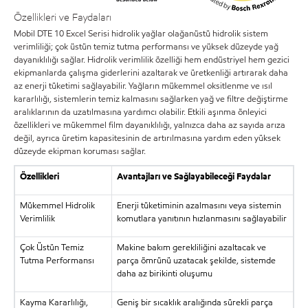
Özellikleri ve Faydaları
Mobil DTE 10 Excel Serisi hidrolik yağlar olağanüstü hidrolik sistem
verimliliği; çok üstün temiz tutma performansı ve yüksek düzeyde yağ
dayanıklılığı sağlar. Hidrolik verimlilik özelliği hem endüstriyel hem gezici
ekipmanlarda çalışma giderlerini azaltarak ve üretkenliği artırarak daha
az enerji tüketimi sağlayabilir. Yağların mükemmel oksitlenme ve ısıl
kararlılığı, sistemlerin temiz kalmasını sağlarken yağ ve filtre değiştirme
aralıklarının da uzatılmasına yardımcı olabilir. Etkili aşınma önleyici
özellikleri ve mükemmel film dayanıklılığı, yalnızca daha az sayıda arıza
değil, ayrıca üretim kapasitesinin de artırılmasına yardım eden yüksek
düzeyde ekipman koruması sağlar.
Özellikleri
Avantajları ve Sağlayabileceği Faydalar
Mükemmel Hidrolik
Enerji tüketiminin azalmasını veya sistemin
Verimlilik
komutlara yanıtının hızlanmasını sağlayabilir
Çok Üstün Temiz
Makine bakım gerekliliğini azaltacak ve
Tutma Performansı
parça ömrünü uzatacak şekilde, sistemde
daha az birikinti oluşumu
Kayma Kararlılığı,
Geniş bir sıcaklık aralığında sürekli parça