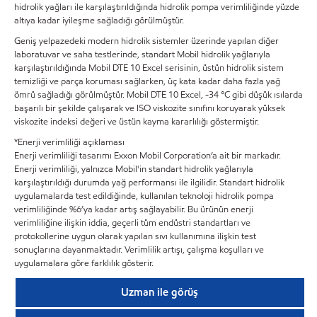
hidrolik yağları ile karşılaştırıldığında hidrolik pompa verimliliğinde yüzde
altıya kadar iyileşme sağladığı görülmüştür.
Geniş yelpazedeki modern hidrolik sistemler üzerinde yapılan diğer
laboratuvar ve saha testlerinde, standart Mobil hidrolik yağlarıyla
karşılaştırıldığında Mobil DTE 10 Excel serisinin, üstün hidrolik sistem
temizliği ve parça koruması sağlarken, üç kata kadar daha fazla yağ
ömrü sağladığı görülmüştür. Mobil DTE 10 Excel, -34 °C gibi düşük ısılarda
başarılı bir şekilde çalışarak ve ISO viskozite sınıfını koruyarak yüksek
viskozite indeksi değeri ve üstün kayma kararlılığı göstermiştir.
*Enerji verimliliği açıklaması
Enerji verimliliği tasarımı Exxon Mobil Corporation’a ait bir markadır.
Enerji verimliliği, yalnızca Mobil'in standart hidrolik yağlarıyla
karşılaştırıldığı durumda yağ performansı ile ilgilidir. Standart hidrolik
uygulamalarda test edildiğinde, kullanılan teknoloji hidrolik pompa
verimliliğinde %6’ya kadar artış sağlayabilir. Bu ürünün enerji
verimliliğine ilişkin iddia, geçerli tüm endüstri standartları ve
protokollerine uygun olarak yapılan sıvı kullanımına ilişkin test
sonuçlarına dayanmaktadır. Verimlilik artışı, çalışma koşulları ve
uygulamalara göre farklılık gösterir.
Uzman ile görüş