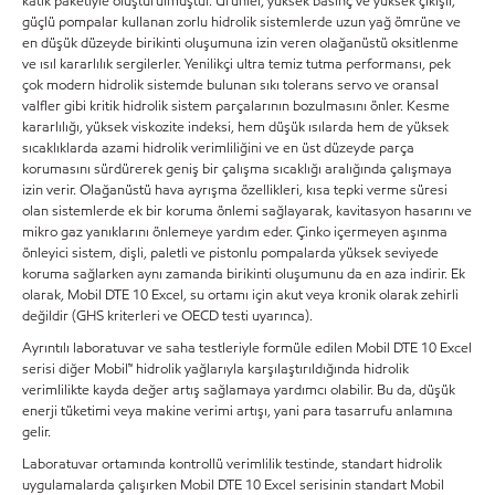
katık paketiyle oluşturulmuştur. Ürünler, yüksek basınç ve yüksek çıkışlı,
güçlü pompalar kullanan zorlu hidrolik sistemlerde uzun yağ ömrüne ve
en düşük düzeyde birikinti oluşumuna izin veren olağanüstü oksitlenme
ve ısıl kararlılık sergilerler. Yenilikçi ultra temiz tutma performansı, pek
çok modern hidrolik sistemde bulunan sıkı tolerans servo ve oransal
valfler gibi kritik hidrolik sistem parçalarının bozulmasını önler. Kesme
kararlılığı, yüksek viskozite indeksi, hem düşük ısılarda hem de yüksek
sıcaklıklarda azami hidrolik verimliliğini ve en üst düzeyde parça
korumasını sürdürerek geniş bir çalışma sıcaklığı aralığında çalışmaya
izin verir. Olağanüstü hava ayrışma özellikleri, kısa tepki verme süresi
olan sistemlerde ek bir koruma önlemi sağlayarak, kavitasyon hasarını ve
mikro gaz yanıklarını önlemeye yardım eder. Çinko içermeyen aşınma
önleyici sistem, dişli, paletli ve pistonlu pompalarda yüksek seviyede
koruma sağlarken aynı zamanda birikinti oluşumunu da en aza indirir. Ek
olarak, Mobil DTE 10 Excel, su ortamı için akut veya kronik olarak zehirli
değildir (GHS kriterleri ve OECD testi uyarınca).
Ayrıntılı laboratuvar ve saha testleriyle formüle edilen Mobil DTE 10 Excel
serisi diğer Mobil™ hidrolik yağlarıyla karşılaştırıldığında hidrolik
verimlilikte kayda değer artış sağlamaya yardımcı olabilir. Bu da, düşük
enerji tüketimi veya makine verimi artışı, yani para tasarrufu anlamına
gelir.
Laboratuvar ortamında kontrollü verimlilik testinde, standart hidrolik
uygulamalarda çalışırken Mobil DTE 10 Excel serisinin standart Mobil