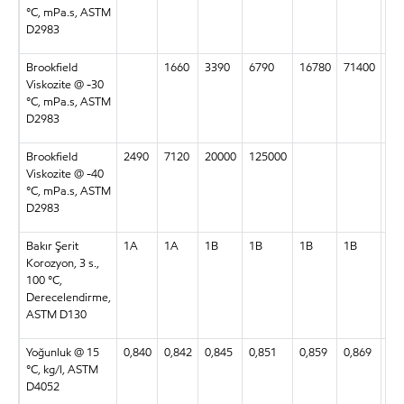
°C, mPa.s, ASTM
D2983
Brookfield
1660
3390
6790
16780
71400
44
Viskozite @ -30
°C, mPa.s, ASTM
D2983
Brookfield
2490
7120
20000
125000
Viskozite @ -40
°C, mPa.s, ASTM
D2983
Bakır Şerit
1A
1A
1B
1B
1B
1B
1B
Korozyon, 3 s.,
100 °C,
Derecelendirme,
ASTM D130
Yoğunluk @ 15
0,840
0,842
0,845
0,851
0,859
0,869
0,
°C, kg/l, ASTM
D4052