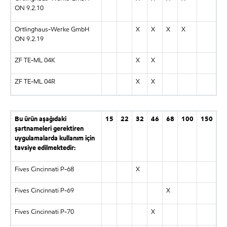
ON 9.2.10
Ortlinghaus-Werke GmbH
X
X
X
X
ON 9.2.19
ZF TE-ML 04K
X
X
ZF TE-ML 04R
X
X
Bu ürün aşağıdaki
15
22
32
46
68
100
150
şartnameleri gerektiren
uygulamalarda kullanım için
tavsiye edilmektedir:
Fives Cincinnati P-68
X
Fives Cincinnati P-69
X
Fives Cincinnati P-70
X