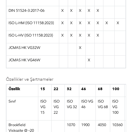
DIN 51524-3:2017-06
X
X
X
X
X
ISO L-HM (ISO 11158:2023)
X
X
X
X
X
X
X
ISO L-HV (ISO 11158:2023)
X
X
X
X
X
JCMAS HK VG32W
X
JCMAS HK VG46W
X
Özellikler ve Şartnameler
Özellik
15
22
32
46
68
100
15
Sınıf
ISO
ISO
ISO
ISO VG
ISO
ISO
IS
VG
VG
VG 32
46
VG 68
VG
15
15
22
100
Brookfield
1070
1900
4050
10360
32
Viskozite @ -20