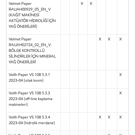
Valmet Paper
X
X
RAUAH00929_05_EN_V
(KAĞIT MAKİNESİ
AKTÜATÖR HİDROLİĞİ İÇİN
YAĞ ÖNERİLERİ)
Valmet Paper
X
X
X
RAUAH02724_02_EN_V:
BÖLGE KONTROLLÜ
SİLİNDİRLER İÇİN MINERAL
YAĞ ÖNERİLERİ
Voith Paper VS 108 5.3.1
X
2023-04 (ıslak kısım)
Voith Paper VS 108 5.3.3
X
2023-04 (off-line kaplama
makineleri)
Voith Paper VS 108 5.3.4
X
X
X
2023-04 (hidrolik merdane)