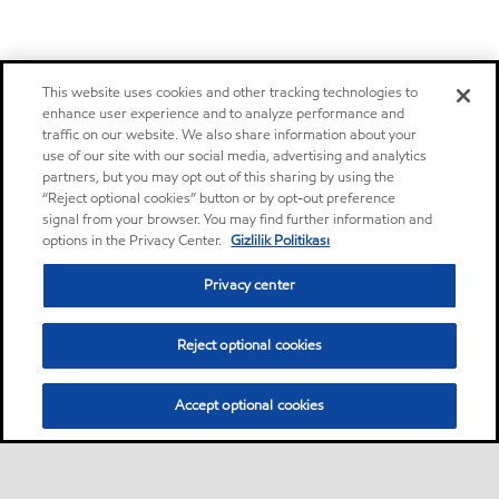
This website uses cookies and other tracking technologies to
enhance user experience and to analyze performance and
traffic on our website. We also share information about your
use of our site with our social media, advertising and analytics
partners, but you may opt out of this sharing by using the
“Reject optional cookies” button or by opt-out preference
signal from your browser. You may find further information and
options in the Privacy Center.
Gizlilik Politikası
Privacy center
Reject optional cookies
Accept optional cookies