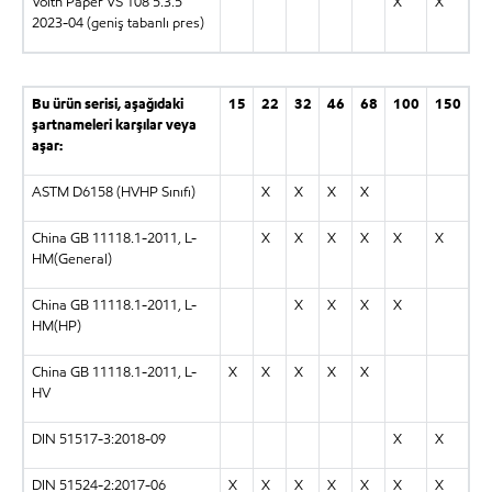
Voith Paper VS 108 5.3.5
X
X
2023-04 (geniş tabanlı pres)
Bu ürün serisi, aşağıdaki
15
22
32
46
68
100
150
şartnameleri karşılar veya
aşar:
ASTM D6158 (HVHP Sınıfı)
X
X
X
X
China GB 11118.1-2011, L-
X
X
X
X
X
X
HM(General)
China GB 11118.1-2011, L-
X
X
X
X
HM(HP)
China GB 11118.1-2011, L-
X
X
X
X
X
HV
DIN 51517-3:2018-09
X
X
DIN 51524-2:2017-06
X
X
X
X
X
X
X