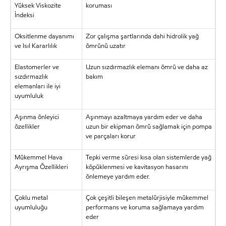
Yüksek Viskozite
koruması
İndeksi
Oksitlenme dayanımı
Zor çalışma şartlarında dahi hidrolik yağ
ve Isıl Kararlılık
ömrünü uzatır
Elastomerler ve
Uzun sızdırmazlık elemanı ömrü ve daha az
sızdırmazlık
bakım
elemanları ile iyi
uyumluluk
Aşınma önleyici
Aşınmayı azaltmaya yardım eder ve daha
özellikler
uzun bir ekipman ömrü sağlamak için pompa
ve parçaları korur
Mükemmel Hava
Tepki verme süresi kısa olan sistemlerde yağ
Ayrışma Özellikleri
köpüklenmesi ve kavitasyon hasarını
önlemeye yardım eder.
Çoklu metal
Çok çeşitli bileşen metalürjisiyle mükemmel
uyumluluğu
performans ve koruma sağlamaya yardım
eder