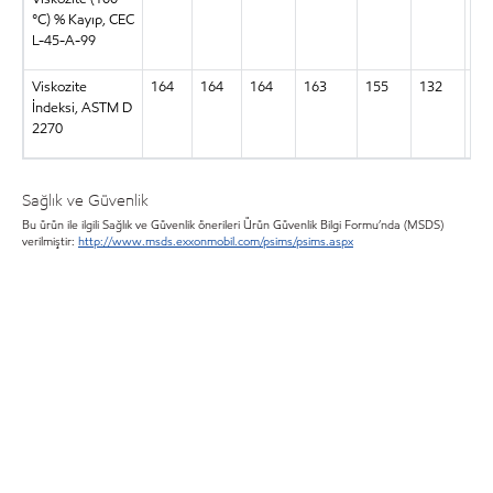
°C) % Kayıp, CEC
L-45-A-99
Viskozite
164
164
164
163
155
132
12
İndeksi, ASTM D
2270
Sağlık ve Güvenlik
Bu ürün ile ilgili Sağlık ve Güvenlik önerileri Ürün Güvenlik Bilgi Formu’nda (MSDS)
verilmiştir:
http://www.msds.exxonmobil.com/psims/psims.aspx