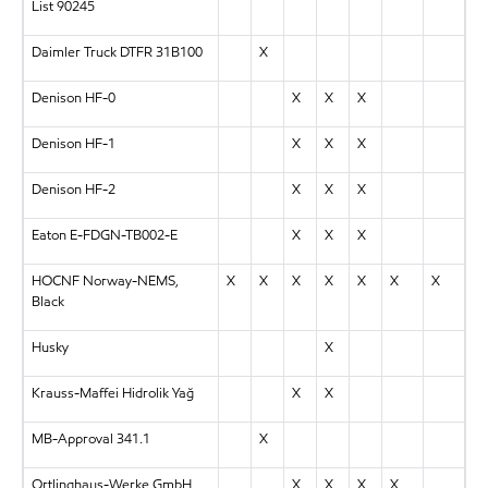
List 90245
Daimler Truck DTFR 31B100
X
Denison HF-0
X
X
X
Denison HF-1
X
X
X
Denison HF-2
X
X
X
Eaton E-FDGN-TB002-E
X
X
X
HOCNF Norway-NEMS,
X
X
X
X
X
X
X
Black
Husky
X
Krauss-Maffei Hidrolik Yağ
X
X
MB-Approval 341.1
X
Ortlinghaus-Werke GmbH
X
X
X
X