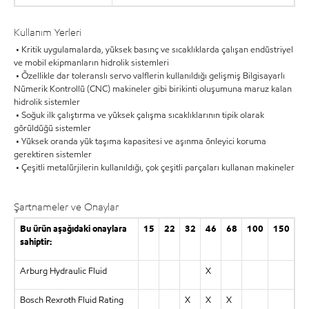
Kullanım Yerleri
• Kritik uygulamalarda, yüksek basınç ve sıcaklıklarda çalışan endüstriyel
ve mobil ekipmanların hidrolik sistemleri
• Özellikle dar toleranslı servo valflerin kullanıldığı gelişmiş Bilgisayarlı
Nümerik Kontrollü (CNC) makineler gibi birikinti oluşumuna maruz kalan
hidrolik sistemler
• Soğuk ilk çalıştırma ve yüksek çalışma sıcaklıklarının tipik olarak
görüldüğü sistemler
• Yüksek oranda yük taşıma kapasitesi ve aşınma önleyici koruma
gerektiren sistemler
• Çeşitli metalürjilerin kullanıldığı, çok çeşitli parçaları kullanan makineler
Şartnameler ve Onaylar
Bu ürün aşağıdaki onaylara
15
22
32
46
68
100
150
sahiptir:
Arburg Hydraulic Fluid
X
Bosch Rexroth Fluid Rating
X
X
X