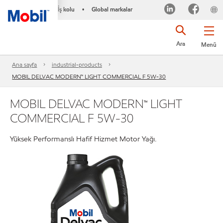
İş kolu
Global markalar
•
Ara
Menü
Ana sayfa
industrial-products
MOBIL DELVAC MODERN™ LIGHT COMMERCIAL F 5W-30
MOBIL DELVAC MODERN™ LIGHT
COMMERCIAL F 5W-30
Yüksek Performanslı Hafif Hizmet Motor Yağı.