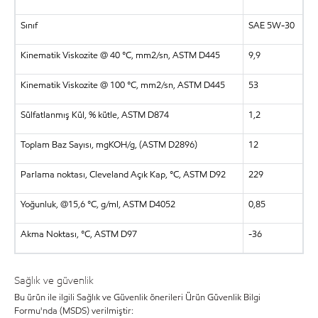
Sınıf
SAE 5W-30
Kinematik Viskozite @ 40 °C, mm2/sn, ASTM D445
9,9
Kinematik Viskozite @ 100 °C, mm2/sn, ASTM D445
53
Sülfatlanmış Kül, % kütle, ASTM D874
1,2
Toplam Baz Sayısı, mgKOH/g, (ASTM D2896)
12
Parlama noktası, Cleveland Açık Kap, °C, ASTM D92
229
Yoğunluk, @15,6 °C, g/ml, ASTM D4052
0,85
Akma Noktası, °C, ASTM D97
-36
Sağlık ve güvenlik
Bu ürün ile ilgili Sağlık ve Güvenlik önerileri Ürün Güvenlik Bilgi
Formu'nda (MSDS) verilmiştir: