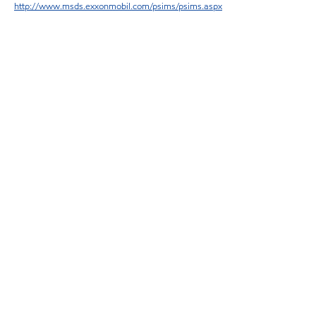
http://www.msds.exxonmobil.com/psims/psims.aspx