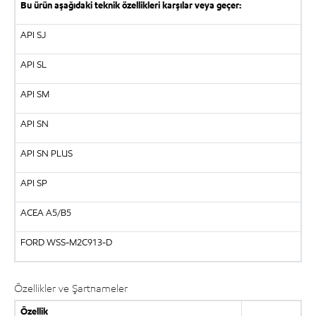
Bu ürün aşağıdaki teknik özellikleri karşılar veya geçer:
API SJ
API SL
API SM
API SN
API SN PLUS
API SP
ACEA A5/B5
FORD WSS-M2C913-D
Özellikler ve Şartnameler
Özellik