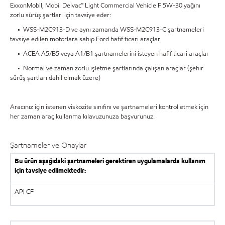
ExxonMobil, Mobil Delvac™ Light Commercial Vehicle F 5W-30 yağını
zorlu sürüş şartları için tavsiye eder:
• WSS-M2C913-D ve aynı zamanda WSS-M2C913-C şartnameleri
tavsiye edilen motorlara sahip Ford hafif ticari araçlar.
• ACEA A5/B5 veya A1/B1 şartnamelerini isteyen hafif ticari araçlar
• Normal ve zaman zorlu işletme şartlarında çalışan araçlar (şehir
sürüş şartları dahil olmak üzere)
Aracınız için istenen viskozite sınıfını ve şartnameleri kontrol etmek için
her zaman araç kullanma kılavuzunuza başvurunuz.
Şartnameler ve Onaylar
Bu ürün aşağıdaki şartnameleri gerektiren uygulamalarda kullanım
için tavsiye edilmektedir:
API CF