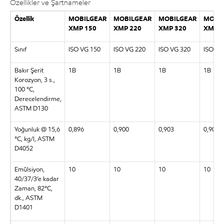
Özellikler ve Şartnameler
Özellik
MOBILGEAR
MOBILGEAR
MOBILGEAR
MOBI
XMP 150
XMP 220
XMP 320
XMP 4
Sınıf
ISO VG 150
ISO VG 220
ISO VG 320
ISO VG
Bakır Şerit
1B
1B
1B
1B
Korozyon, 3 s.,
100 °C,
Derecelendirme,
ASTM D130
Yoğunluk @ 15,6
0,896
0,900
0,903
0,909
°C, kg/l, ASTM
D4052
Emülsiyon,
10
10
10
10
40/37/3’e kadar
Zaman, 82°C,
dk., ASTM
D1401