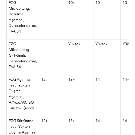
FZG
10+
10+
10+
Micropitting,
Bozulma
Aşaması,
Derecelendirme,
FVA 54
FZG
Yüksek
Yüksek
Yüksek
Mikropitting,
GFT-Sınıfı,
Derecelendirme,
FVA 54
FZG Aşınma
12
13+
14
14+
Testi, Yükten
Düşme
Aşaması,
A/16,6/90, ISO
14635-1 (mod)
FZG Sürtünme
12+
13+
14
14+
Testi, Yükten
Düşme Aşaması