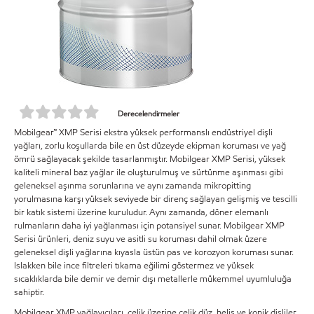
Derecelendirmeler
Mobilgear™ XMP Serisi ekstra yüksek performanslı endüstriyel dişli
yağları, zorlu koşullarda bile en üst düzeyde ekipman koruması ve yağ
ömrü sağlayacak şekilde tasarlanmıştır. Mobilgear XMP Serisi, yüksek
kaliteli mineral baz yağlar ile oluşturulmuş ve sürtünme aşınması gibi
geleneksel aşınma sorunlarına ve aynı zamanda mikropitting
yorulmasına karşı yüksek seviyede bir direnç sağlayan gelişmiş ve tescilli
bir katık sistemi üzerine kuruludur. Aynı zamanda, döner elemanlı
rulmanların daha iyi yağlanması için potansiyel sunar. Mobilgear XMP
Serisi ürünleri, deniz suyu ve asitli su koruması dahil olmak üzere
geleneksel dişli yağlarına kıyasla üstün pas ve korozyon koruması sunar.
Islakken bile ince filtreleri tıkama eğilimi göstermez ve yüksek
sıcaklıklarda bile demir ve demir dışı metallerle mükemmel uyumluluğa
sahiptir.
Mobilgear XMP yağlayıcıları, çelik üzerine çelik düz, helis ve konik dişliler