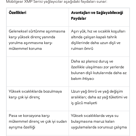
Mobilgear XMP Serisi yağlayıcılar aşağıdaki faydaları sunar:
Özellikleri
Avantajları ve Sağlayabileceği
Faydalar
Geleneksel sürtünme aşınmasına
Aşırı yük, hız ve sıcaklık koşulları
karşı yüksek direnç yanında
altında çalışan kapalı tahrik
yorulma aşınmasına karşı
dişlilerinde daha uzun dişli ve
mükemmel koruma
rulman ömrü
Daha az plansız duruş ve
özellikle ulaşılması zor yerlerde
bulunan dişli kutularında daha az
bakım ihtiyacı
Yüksek sıcaklıklarda bozulmaya
Uzun yağ ömrü ve yağ değişim
karşı çok iyi direnç
aralıkları; daha az yağ tüketimi ve
iş gücü maliyeti
Pasa ve korozyona karşı
Yüksek sıcaklıklarda veya su
mükemmel direnç ve çok iyi sudan
bulaşmasına maruz kalan
ayrışma özelliği
uygulamalarda sorunsuz çalışma