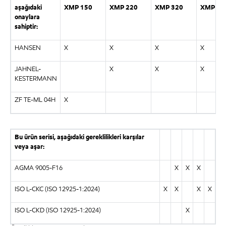
aşağıdaki
XMP 150
XMP 220
XMP 320
XMP 46
onaylara
sahiptir:
HANSEN
X
X
X
X
JAHNEL-
X
X
X
KESTERMANN
ZF TE-ML 04H
X
Bu ürün serisi, aşağıdaki gereklilikleri karşılar
veya aşar:
AGMA 9005-F16
X
X
X
ISO L-CKC (ISO 12925-1:2024)
X
X
X
X
ISO L-CKD (ISO 12925-1:2024)
X