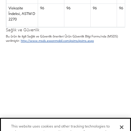
Viskozite
96
96
96
96
İndeksi, ASTM D
2270
Sağlık ve Güvenlik
Bu ürün ile ilgili Sağlık ve Güvenlik önerileri Ürün Güvenlik Bilgi Formu’nda (MSDS)
verilmiştir:
http://www.msds.exxonmobil.com/psims/psims.aspx
This website uses cookies and other tracking technologies to