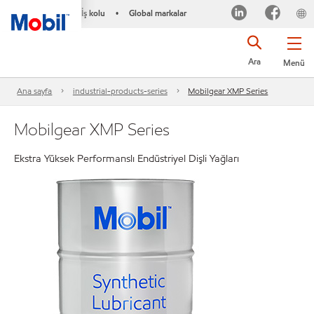
İş kolu
Global markalar
•
Ara
Menü
Ana sayfa
industrial-products-series
Mobilgear XMP Series
Mobilgear XMP Series
Ekstra Yüksek Performanslı Endüstriyel Dişli Yağları