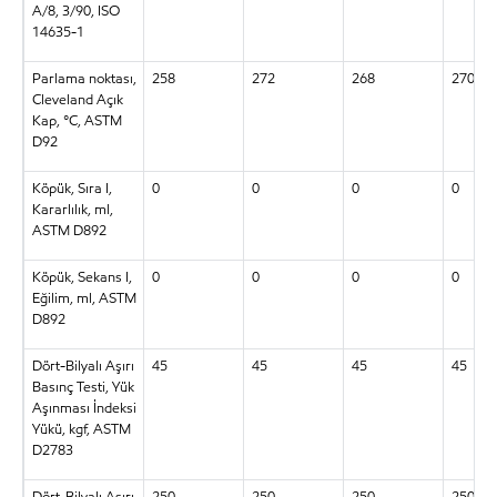
A/8, 3/90, ISO
14635-1
Parlama noktası,
258
272
268
270
Cleveland Açık
Kap, °C, ASTM
D92
Köpük, Sıra I,
0
0
0
0
Kararlılık, ml,
ASTM D892
Köpük, Sekans I,
0
0
0
0
Eğilim, ml, ASTM
D892
Dört-Bilyalı Aşırı
45
45
45
45
Basınç Testi, Yük
Aşınması İndeksi
Yükü, kgf, ASTM
D2783
Dört-Bilyalı Aşırı
250
250
250
250