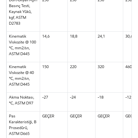
Basınç Testi,
Kaynak Yükü,
kgf, ASTM
D2783
Kinematik
14,6
18,8
24,1
30,6
Viskozite @ 100
°C, mm2/sn,
ASTM D445
Kinematik
150
220
320
460
Viskozite @ 40
°C, mm2/sn,
ASTM D445
Akma Noktası,
-27
-24
-18
-12
°C, ASTM D97
Pas
GEÇER
GEÇER
GEÇER
GEÇER
Karakteristiği, B
Prosedürü,
ASTM D665