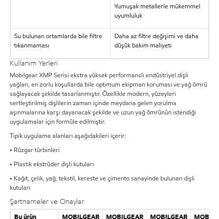
Yumuşak metallerle mükemmel
uyumluluk
Su bulunan ortamlarda bile filtre
Daha az filtre değişimi ve daha
tıkanmaması
düşük bakım maliyeti
Kullanım Yerleri
Mobilgear XMP Serisi ekstra yüksek performanslı endüstriyel dişli
yağları, en zorlu koşullarda bile optimum ekipman koruması ve yağ ömrü
sağlayacak şekilde tasarlanmıştır. Özellikle modern, yüzeyleri
sertleştirilmiş dişlilerin zaman içinde meydana gelen yorulma
aşınmalarına karşı dayanacak şekilde ve uzun yağ ömrünün istendiği
uygulamalar için formüle edilmiştir.
Tipik uygulama alanları aşağıdakileri içerir:
• Rüzgar türbinleri
• Plastik ekstrüder dişli kutuları
• Kağıt, çelik, yağ, tekstil, kereste ve çimento sanayinde bulunan dişli
kutuları
Şartnameler ve Onaylar
Bu ürün
MOBILGEAR
MOBILGEAR
MOBILGEAR
MOBILG