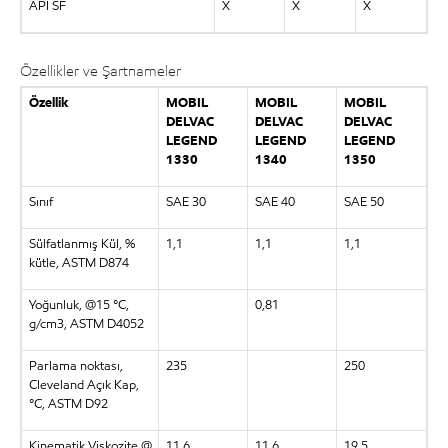
API SF
X
X
X
Özellikler ve Şartnameler
Özellik
MOBIL
MOBIL
MOBIL
DELVAC
DELVAC
DELVAC
LEGEND
LEGEND
LEGEND
1330
1340
1350
Sınıf
SAE 30
SAE 40
SAE 50
Sülfatlanmış Kül, %
1,1
1,1
1,1
kütle, ASTM D874
Yoğunluk, @15 °C,
0,81
g/cm3, ASTM D4052
Parlama noktası,
235
250
Cleveland Açık Kap,
°C, ASTM D92
Kinematik Viskozite @
11,6
11,6
19,5