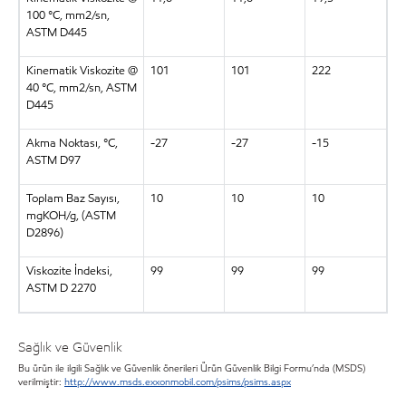
100 °C, mm2/sn,
ASTM D445
Kinematik Viskozite @
101
101
222
40 °C, mm2/sn, ASTM
D445
Akma Noktası, °C,
-27
-27
-15
ASTM D97
Toplam Baz Sayısı,
10
10
10
mgKOH/g, (ASTM
D2896)
Viskozite İndeksi,
99
99
99
ASTM D 2270
Sağlık ve Güvenlik
Bu ürün ile ilgili Sağlık ve Güvenlik önerileri Ürün Güvenlik Bilgi Formu’nda (MSDS)
verilmiştir:
http://www.msds.exxonmobil.com/psims/psims.aspx