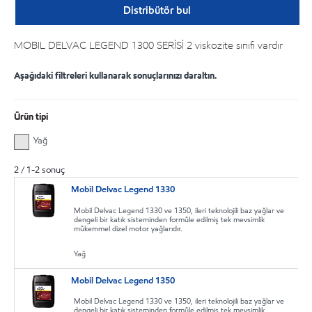
Distribütör bul
MOBIL DELVAC LEGEND 1300 SERİSİ 2 viskozite sınıfı vardır
Aşağıdaki filtreleri kullanarak sonuçlarınızı daraltın.
Ürün tipi
Yağ
2
/
1
-
2
sonuç
Mobil Delvac Legend 1330
Mobil Delvac Legend 1330 ve 1350, ileri teknolojili baz yağlar ve
dengeli bir katık sisteminden formüle edilmiş tek mevsimlik
mükemmel dizel motor yağlarıdır.
Yağ
Mobil Delvac Legend 1350
Mobil Delvac Legend 1330 ve 1350, ileri teknolojili baz yağlar ve
dengeli bir katık sisteminden formüle edilmiş tek mevsimlik