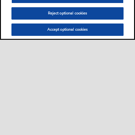
Reject optional cookies
Accept optional cookies
Sitemap
Global
Bize ulaşın
PDS - (Ürün bilgi formu)
•
•
•
•
SDS - (Güvenlik bilgi formu)
Erişilebilirlik
•
•