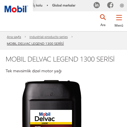
İş kolu
Global markalar
•
Ara
Menü
Ana sayfa
industrial-products-series
MOBIL DELVAC LEGEND 1300 SERİSİ
MOBIL DELVAC LEGEND 1300 SERİSİ
Tek mevsimlik dizel motor yağı