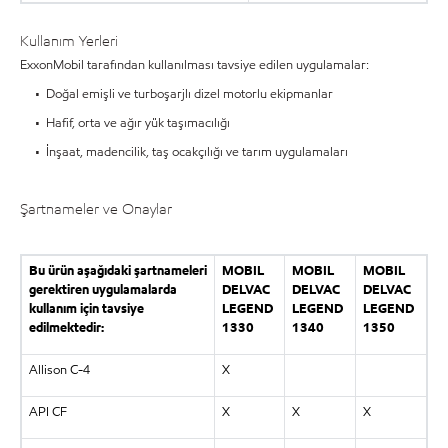
Kullanım Yerleri
ExxonMobil tarafından kullanılması tavsiye edilen uygulamalar:
• Doğal emişli ve turboşarjlı dizel motorlu ekipmanlar
• Hafif, orta ve ağır yük taşımacılığı
• İnşaat, madencilik, taş ocakçılığı ve tarım uygulamaları
Şartnameler ve Onaylar
Bu ürün aşağıdaki şartnameleri
MOBIL
MOBIL
MOBIL
gerektiren uygulamalarda
DELVAC
DELVAC
DELVAC
kullanım için tavsiye
LEGEND
LEGEND
LEGEND
edilmektedir:
1330
1340
1350
Allison C-4
X
API CF
X
X
X