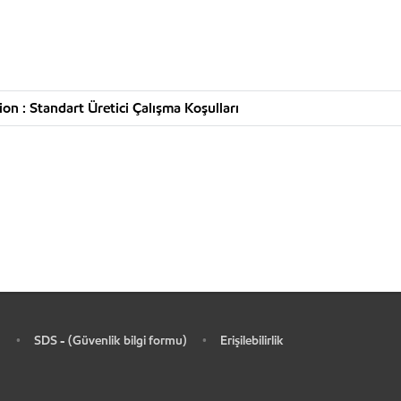
n : Standart Üretici Çalışma Koşulları
SDS - (Güvenlik bilgi formu)
Erişilebilirlik
•
•