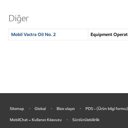
Diğer
Mobil Vactra Oil No. 2
Equipment Operatio
Sitemap
Global
Bize ulaşın
PDS - (Ürün bilgi formu)
•
•
•
•
MobilChat – Kullanıcı Kılavuzu
Sürdürülebilirlik
•
•