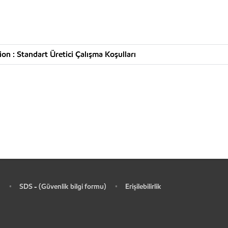
n : Standart Üretici Çalışma Koşulları
SDS - (Güvenlik bilgi formu)
Erişilebilirlik
•
•