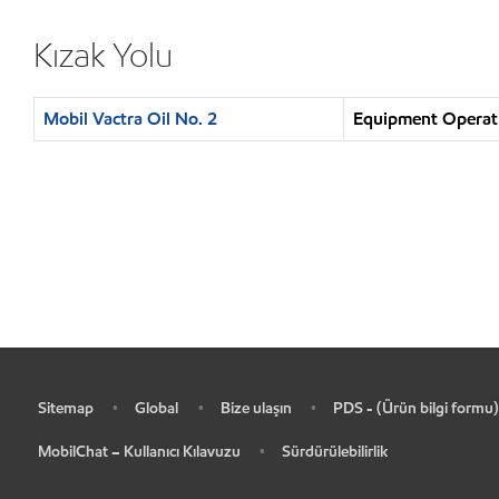
Kızak Yolu
Mobil Vactra Oil No. 2
Equipment Operatio
Sitemap
Global
Bize ulaşın
PDS - (Ürün bilgi formu)
•
•
•
•
MobilChat – Kullanıcı Kılavuzu
Sürdürülebilirlik
•
•