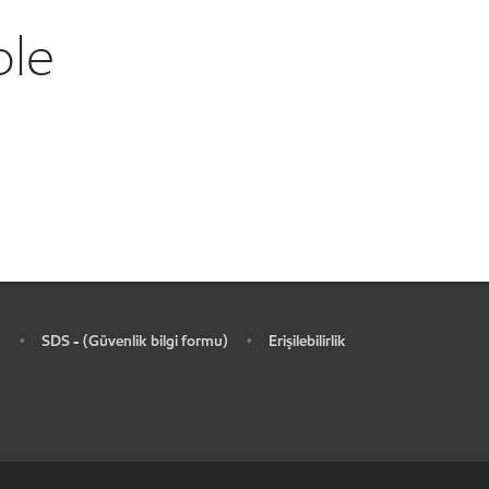
ble
SDS - (Güvenlik bilgi formu)
Erişilebilirlik
•
•