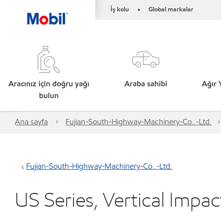
İş kolu
Global markalar
•
Aracınız için doğru yağı
Araba sahibi
Ağır 
bulun
Ana sayfa
Fujian-South-Highway-Machinery-Co.,-Ltd.
Fujian-South-Highway-Machinery-Co.,-Ltd.
US Series, Vertical Impa