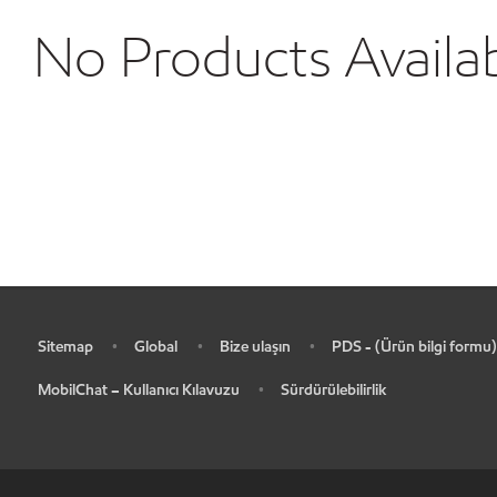
No Products Availa
Sitemap
Global
Bize ulaşın
PDS - (Ürün bilgi formu)
•
•
•
•
MobilChat – Kullanıcı Kılavuzu
Sürdürülebilirlik
•
•