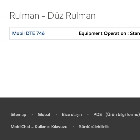
Rulman - Düz Rulman
Mobil DTE 746
Equipment Operation : Stand
Sitemap
Global
Bize ulaşın
PDS - (Ürün bilgi formu)
•
•
•
•
MobilChat – Kullanıcı Kılavuzu
Sürdürülebilirlik
•
•