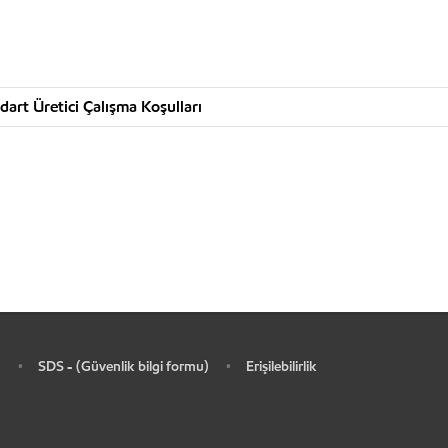
art Üretici Çalışma Koşulları
SDS - (Güvenlik bilgi formu)
Erişilebilirlik
•
•