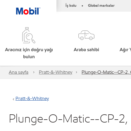
İş kolu
Global markalar
•
Aracınız için doğru yağı
Araba sahibi
Ağır 
bulun
Ana sayfa
Pratt-&-Whitney
Plunge-O-Matic--CP-2,
Pratt-&-Whitney
Plunge-O-Matic--CP-2,