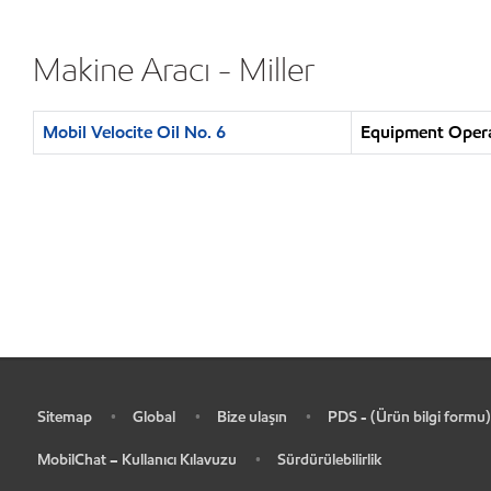
Makine Aracı - Miller
Mobil Velocite Oil No. 6
Equipment Operat
Sitemap
Global
Bize ulaşın
PDS - (Ürün bilgi formu)
•
•
•
•
MobilChat – Kullanıcı Kılavuzu
Sürdürülebilirlik
•
•