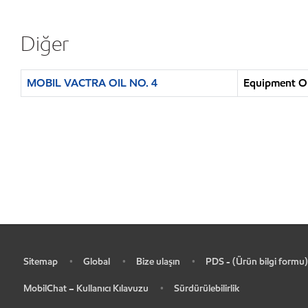
Diğer
MOBIL VACTRA OIL NO. 4
Equipment Ope
Sitemap
Global
Bize ulaşın
PDS - (Ürün bilgi formu)
•
•
•
•
MobilChat – Kullanıcı Kılavuzu
Sürdürülebilirlik
•
•