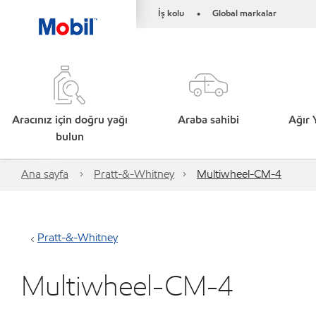
İş kolu
Global markalar
•
Aracınız için doğru yağı
Araba sahibi
Ağır 
bulun
Ana sayfa
Pratt-&-Whitney
Multiwheel-CM-4
Pratt-&-Whitney
Multiwheel-CM-4