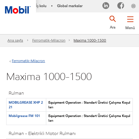
İş kolu
Global markalar
•
Ara
Menü
Ana sayfa
Ferromatik-Milacron
Maxima 1000-1500
Ferromatik-Milacron
Maxima 1000-1500
Rulman
MOBILGREASE XHP 2
Equipment Operation : Standart Üretici Çalışma Koşul
21
ları
Mobilgrease FM 101
Equipment Operation : Standart Üretici Çalışma Koşul
ları
Rulman - Elektrikli Motor Rulmanı