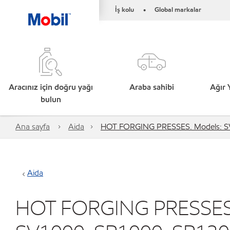
İş kolu
Global markalar
•
Aracınız için doğru yağı
Araba sahibi
Ağır 
bulun
Ana sayfa
Aida
HOT FORGING PRESSES. Models: SV
Aida
HOT FORGING PRESSES.