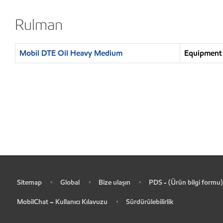
Rulman
Mobil DTE Oil Heavy Medium
Equipment 
Sitemap
Global
Bize ulaşın
PDS - (Ürün bilgi formu)
•
•
•
•
MobilChat – Kullanıcı Kılavuzu
Sürdürülebilirlik
•
•