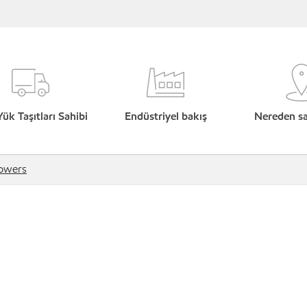
Yük Taşıtları Sahibi
Endüstriyel bakış
Nereden sat
lowers