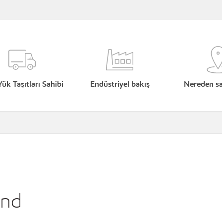
Yük Taşıtları Sahibi
Endüstriyel bakış
Nereden sat
und