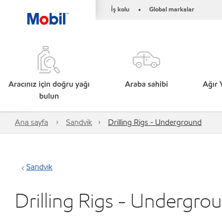
İş kolu
Global markalar
•
Aracınız için doğru yağı
Araba sahibi
Ağır 
bulun
Ana sayfa
Sandvik
Drilling Rigs - Underground
Sandvik
Drilling Rigs - Undergro