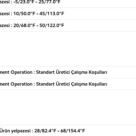
azesi : -5/23.0°F - 25/77.0°F
azesi : 10/50.0°F - 45/113.0°F
azesi : 20/68.0°F - 50/122.0°F
ent Operation : Standart Üretici Çalışma Koşulları
ent Operation : Standart Üretici Çalışma Koşulları
 Ürün yelpazesi : 28/82.4°F - 68/154.4°F